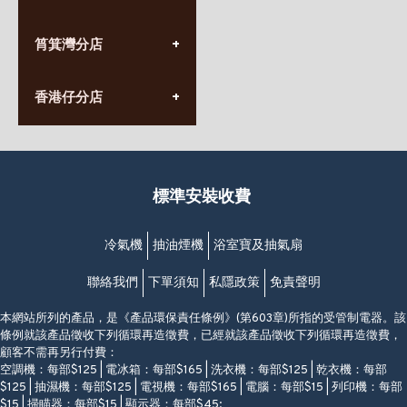
星期一至日
(10:00am-20:30pm)
(852) 2555 0788
九龍太子太子道西141號
筲箕灣分店
營業時間:
長榮大廈1樓
星期一至日
(太子站C1出口)
(10:00am-20:30pm)
(852) 2568 7273
香港堅尼地城卑路乍街
香港仔分店
營業時間:
63-65號地下及閣樓
星期一至日
(堅尼地城地鐵站B出口)
(10:00am-20:30pm)
(852) 2461 4288
香港筲箕灣道234-238號
營業時間:
福昇大廈地下至2樓
星期一至日
(西灣河地鐵站B出口)
(10:00am-20:30pm)
標準安裝收費
香港香港仔成都道20-28號
添喜大廈(香港仔)2字樓
(黃竹坑地鐵站轉4M專線小巴)
冷氣機
抽油煙機
浴室寶及抽氣扇
聯絡我們
下單須知
私隱政策
免責聲明
本網站所列的產品，是《產品環保責任條例》(第603章)所指的受管制電器。該
條例就該產品徵收下列循環再造徵費，已經就該產品徵收下列循環再造徵費，
顧客不需再另行付費：
空調機：每部$125 | 電冰箱：每部$165 | 洗衣機：每部$125 | 乾衣機：每部
$125 | 抽濕機：每部$125 | 電視機：每部$165 | 電腦：每部$15 | 列印機：每部
$15 | 掃瞄器：每部$15 | 顯示器：每部$45;