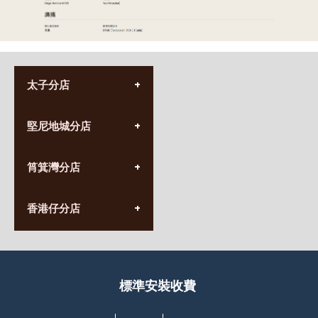
太子分店
(852) 3690 8881
堅尼地城分店
營業時間:
星期一至日
(10:00am-20:30pm)
(852) 2555 0788
九龍太子太子道西141號
筲箕灣分店
營業時間:
長榮大廈1樓
星期一至日
(太子站C1出口)
(10:00am-20:30pm)
(852) 2568 7273
香港堅尼地城卑路乍街
香港仔分店
營業時間:
63-65號地下及閣樓
星期一至日
(堅尼地城地鐵站B出口)
(10:00am-20:30pm)
(852) 2461 4288
香港筲箕灣道234-238號
營業時間:
福昇大廈地下至2樓
星期一至日
(西灣河地鐵站B出口)
(10:00am-20:30pm)
標準安裝收費
香港香港仔成都道20-28號
添喜大廈(香港仔)2字樓
(黃竹坑地鐵站轉4M專線小巴)