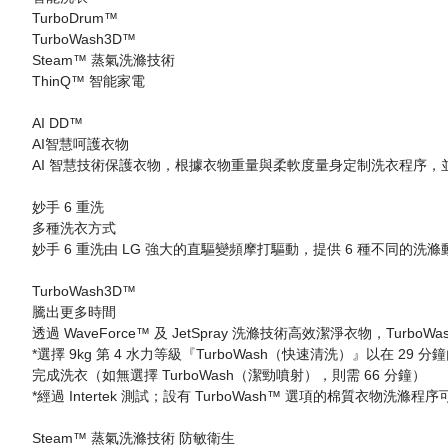
TurboDrum™
TurboWash3D™
Steam™ 蒸氣洗滌技術
ThinQ™ 智能家電
AI DD™
AI智慧呵護衣物
AI 智慧技術保護衣物，根據衣物重量與柔軟度量身定制洗衣程序，
妙手 6 重洗
多種洗衣方式
妙手 6 重洗由 LG 強大的直驅變頻摩打驅動，提供 6 種不同的
TurboWash3D™
騰出更多時間
透過 WaveForce™ 及 JetSpray 洗滌技術高效潔淨衣物，Tur
*選擇 9kg 第 4 水力等級『TurboWash（快速清洗）』以在 29 分
完成洗衣（如無選擇 TurboWash（潔勁噴射），則需 66 分鐘）
*經過 Intertek 測試；設有 TurboWash™ 選項的棉質衣物洗滌程
Steam™ 蒸氣洗滌技術 防敏衛生