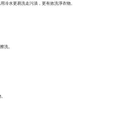
，比用冷水更易洗走污漬，更有效洗淨衣物。
的擦洗。
物。