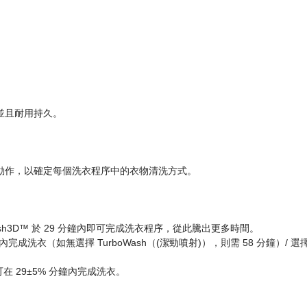
並且耐用持久。
洗滌動作，以確定每個洗衣程序中的衣物清洗方式。
boWash3D™ 於 29 分鐘內即可完成洗衣程序，從此騰出更多時間。
鐘內完成洗衣（如無選擇 TurboWash（(潔勁噴射)），則需 58 分鐘）/ 選擇
序可在 29±5% 分鐘內完成洗衣。