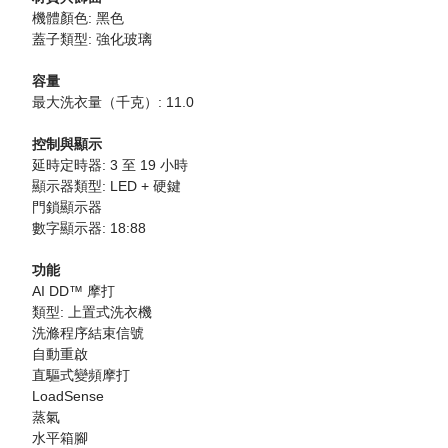
機體顏色: 黑色
蓋子類型: 強化玻璃
容量
最大洗衣量（千克）: 11.0
控制與顯示
延時定時器: 3 至 19 小時
顯示器類型: LED + 硬鍵
門鎖顯示器
數字顯示器: 18:88
功能
AI DD™ 摩打
類型: 上置式洗衣機
洗滌程序結束信號
自動重啟
直驅式變頻摩打
LoadSense
蒸氣
水平箱腳