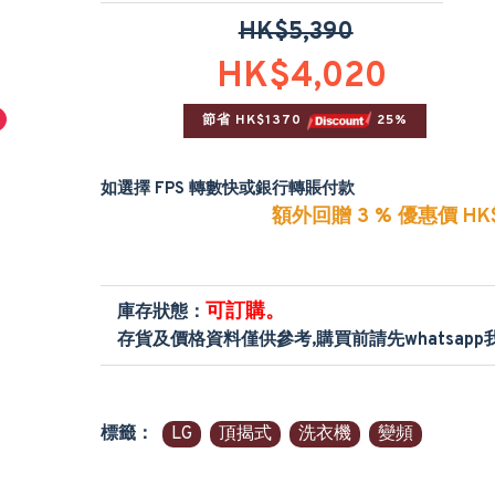
HK$5,390
HK$4,020
節省 HK$1370 
 25%
如選擇 FPS 轉數快或銀行轉賬付款
額外回贈 3 % 優惠價 HK$
可訂購。
庫存狀態：
存貨及價格資料僅供參考,購買前請先whatsap
標籤：
LG
頂揭式
洗衣機
變頻