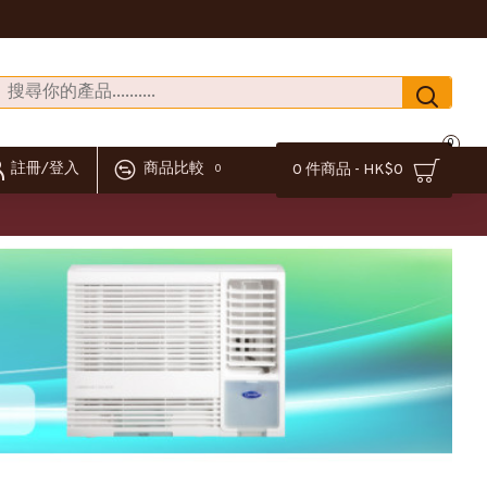
0
註冊/登入
商品比較
0 件商品 - HK$0
0