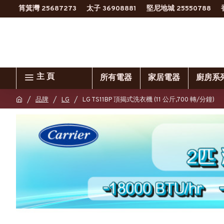
筲箕灣 25687273
太子 36908881
堅尼地城 25550788
主 頁
所有電器
家居電器
廚房系
品牌
LG
LG TS11BP 頂揭式洗衣機 (11 公斤,700 轉/分鐘)