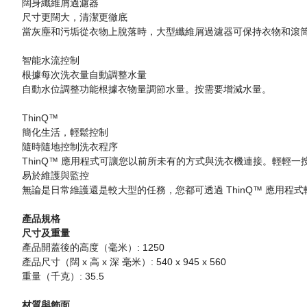
闊身纖維屑過濾器
尺寸更闊大，清潔更徹底
當灰塵和污垢從衣物上脫落時，大型纖維屑過濾器可保持衣物和滾
智能水流控制
根據每次洗衣量自動調整水量
自動水位調整功能根據衣物量調節水量。按需要增減水量。
ThinQ™
簡化生活，輕鬆控制
隨時隨地控制洗衣程序
ThinQ™ 應用程式可讓您以前所未有的方式與洗衣機連接。輕輕
易於維護與監控
無論是日常維護還是較大型的任務，您都可透過 ThinQ™ 應用程
產品規格
尺寸及重量
產品開蓋後的高度（毫米）: 1250
產品尺寸（闊 x 高 x 深 毫米）: 540 x 945 x 560
重量（千克）: 35.5
材質與飾面