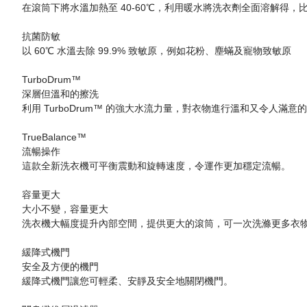
在滾筒下將水溫加熱至 40-60℃，利用暖水將洗衣劑全面溶解得
抗菌防敏
以 60℃ 水溫去除 99.9% 致敏原，例如花粉、塵蟎及寵物致敏原
TurboDrum™
深層但溫和的擦洗
利用 TurboDrum™ 的強大水流力量，對衣物進行溫和又令人滿意
TrueBalance™
流暢操作
這款全新洗衣機可平衡震動和旋轉速度，令運作更加穩定流暢。
容量更大
大小不變，容量更大
洗衣機大幅度提升內部空間，提供更大的滾筒，可一次洗滌更多衣
緩降式機門
安全及方便的機門
緩降式機門讓您可輕柔、安靜及安全地關閉機門。