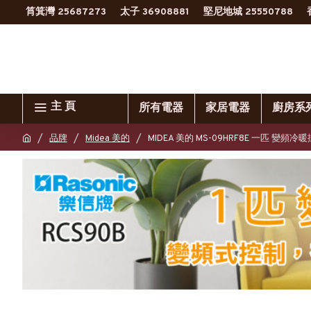
筲箕灣 25687273
太子 36908881
堅尼地城 25550788
主 頁
所有電器
家居電器
廚房系
品牌
Midea 美的
MIDEA 美的 MS-09HRF8E 一匹 變頻