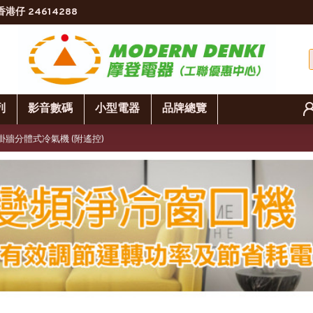
香港仔 24614288
列
影音數碼
小型電器
品牌總覽
冷暖掛牆分體式冷氣機 (附遙控)