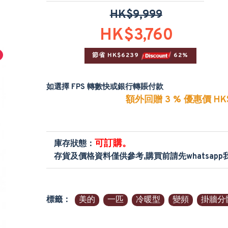
HK$9,999
HK$3,760
節省 HK$6239 
 62%
如選擇 FPS 轉數快或銀行轉賬付款
額外回贈 3 % 優惠價 HK$
可訂購。
庫存狀態：
存貨及價格資料僅供參考,購買前請先whatsap
標籤：
美的
一匹
冷暖型
變頻
掛牆分