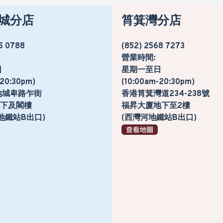
城分店
筲箕灣分店
5 0788
(852) 2568 7273
營業時間:
日
星期一至日
-20:30pm)
(10:00am-20:30pm)
地城卑路乍街
香港筲箕灣道234-238號
號地下及閣樓
福昇大廈地下至2樓
地鐵站B出口)
(西灣河地鐵站B出口)