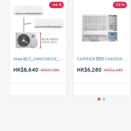
-46 %
-50 %
Gree 格力_GMSC09UZE_GMSC12UZE_GMSC18UZC_R32 掛牆變頻式1拖2分體冷氣機 (淨冷型)
CARRIER 開利 CHK21UX 二匹半 變頻淨冷窗口式冷氣機 (附遙控)
HK$8,640
HK$6,280
HK$15,980
HK$12,480