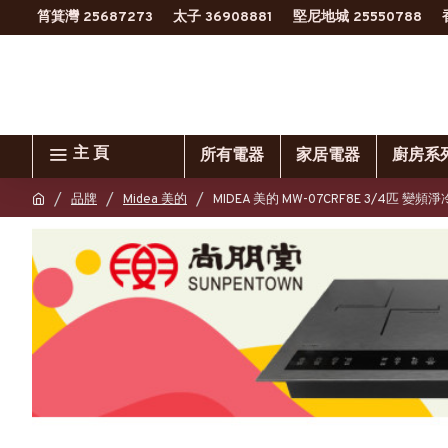
筲箕灣 25687273
太子 36908881
堅尼地城 25550788
主 頁
所有電器
家居電器
廚房系
品牌
Midea 美的
MIDEA 美的 MW-07CRF8E 3/4匹 