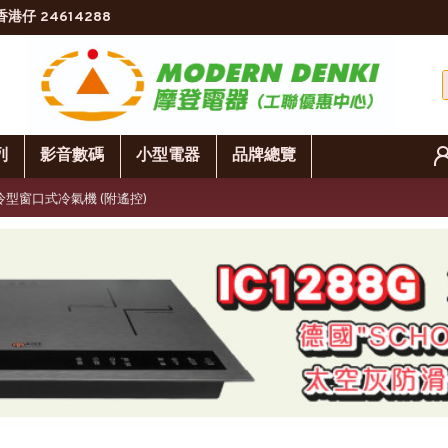
香港仔 24614288
列
影音數碼
小型電器
品牌總覽
變頻淨冷型窗口式冷氣機 (附遙控)