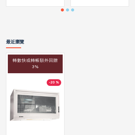
最近瀏覽
轉數快或轉帳額外回贈
3%
-20 %