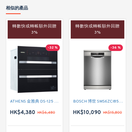
相似的產品
轉數快或轉帳額外回贈
轉數快或轉帳額外回贈
3%
3%
-32 %
-36 %
ATHENS 金雅典 DS-125 嵌入式消毒櫃
BOSCH 博世 SMS6ZCI85M 14套標準餐具 60厘米 座地式洗碗碟機
HK$4,380
HK$10,090
HK$6,480
HK$15,800