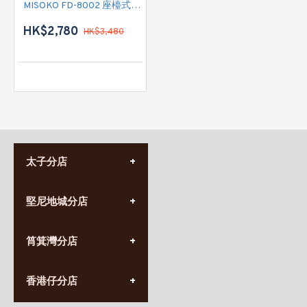
MISOKO FD-8002 座檯式乾碗櫃 (可吊掛式安裝)
HK$2,780
HK$3,480
太子分店
(852) 3690 8881
堅尼地城分店
營業時間:
星期一至日
(10:00am-20:30pm)
(852) 2555 0788
九龍太子太子道西141號
筲箕灣分店
營業時間:
長榮大廈1樓
星期一至日
(太子站C1出口)
(10:00am-20:30pm)
(852) 2568 7273
香港堅尼地城卑路乍街
香港仔分店
營業時間:
63-65號地下及閣樓
星期一至日
(堅尼地城地鐵站B出口)
(10:00am-20:30pm)