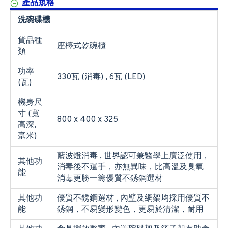
產品規格
洗碗碟機
貨品種
座檯式乾碗櫃
類
功率
330瓦 (消毒) , 6瓦 (LED)
(瓦)
機身尺
寸 (寬
800 x 400 x 325
高深,
毫米)
藍波燈消毒 , 世界認可兼醫學上廣泛使用，
其他功
消毒後不還手，亦無異味，比高溫及臭氧
能
消毒更勝一籌優質不銹鋼選材
其他功
優質不銹鋼選材 , 內壁及網架均採用優質不
能
銹鋼，不易變形變色，更易於清潔，耐用