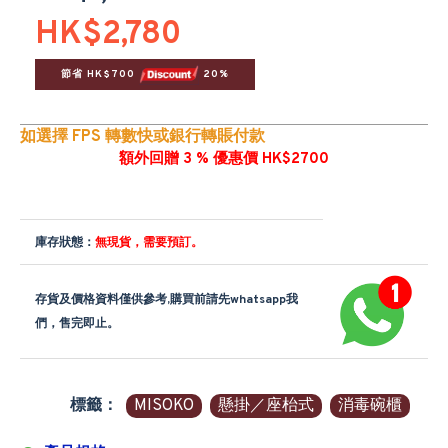
HK$2,780
節省 HK$700 
 20%
如選擇 FPS 轉數快或銀行轉賬付款
額外回贈 3 % 優惠價 HK$2700
庫存狀態：
無現貨，需要預訂。
存貨及價格資料僅供參考,購買前請先whatsapp我
們，售完即止。
標籤：
MISOKO
懸掛／座枱式
消毒碗櫃