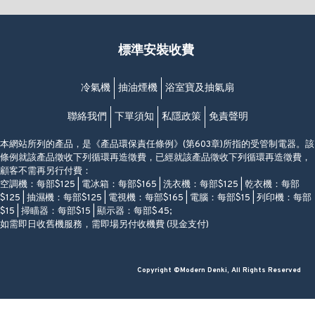
(852) 2461 4288
香港筲箕灣道234-238號
營業時間:
福昇大廈地下至2樓
星期一至日
(西灣河地鐵站B出口)
(10:00am-20:30pm)
標準安裝收費
香港香港仔成都道20-28號
添喜大廈(香港仔)2字樓
(黃竹坑地鐵站轉4M專線小巴)
冷氣機
抽油煙機
浴室寶及抽氣扇
聯絡我們
下單須知
私隱政策
免責聲明
本網站所列的產品，是《產品環保責任條例》(第603章)所指的受管制電器。該
條例就該產品徵收下列循環再造徵費，已經就該產品徵收下列循環再造徵費，
顧客不需再另行付費：
空調機：每部$125 | 電冰箱：每部$165 | 洗衣機：每部$125 | 乾衣機：每部
$125 | 抽濕機：每部$125 | 電視機：每部$165 | 電腦：每部$15 | 列印機：每部
$15 | 掃瞄器：每部$15 | 顯示器：每部$45;
如需即日收舊機服務，需即場另付收機費 (現金支付)
Copyright ©Modern Denki, All Rights Reserved