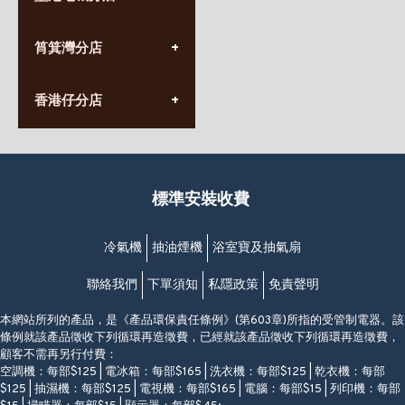
星期一至日
(10:00am-20:30pm)
(852) 2555 0788
九龍太子太子道西141號
筲箕灣分店
營業時間:
長榮大廈1樓
星期一至日
(太子站C1出口)
(10:00am-20:30pm)
(852) 2568 7273
香港堅尼地城卑路乍街
香港仔分店
營業時間:
63-65號地下及閣樓
星期一至日
(堅尼地城地鐵站B出口)
(10:00am-20:30pm)
(852) 2461 4288
香港筲箕灣道234-238號
營業時間:
福昇大廈地下至2樓
星期一至日
(西灣河地鐵站B出口)
(10:00am-20:30pm)
標準安裝收費
香港香港仔成都道20-28號
添喜大廈(香港仔)2字樓
(黃竹坑地鐵站轉4M專線小巴)
冷氣機
抽油煙機
浴室寶及抽氣扇
聯絡我們
下單須知
私隱政策
免責聲明
本網站所列的產品，是《產品環保責任條例》(第603章)所指的受管制電器。該
條例就該產品徵收下列循環再造徵費，已經就該產品徵收下列循環再造徵費，
顧客不需再另行付費：
空調機：每部$125 | 電冰箱：每部$165 | 洗衣機：每部$125 | 乾衣機：每部
$125 | 抽濕機：每部$125 | 電視機：每部$165 | 電腦：每部$15 | 列印機：每部