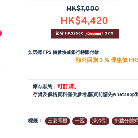
HK$7,000
HK$4,420
節省 HK$2580 
 37%
如選擇 FPS 轉數快或銀行轉賬付款
額外回贈 3 % 優惠價 HK$
可訂購。
庫存狀態：
存貨及價格資料僅供參考,購買前請先whatsap
標籤：
三菱電機
一匹
淨冷型
掛牆分體