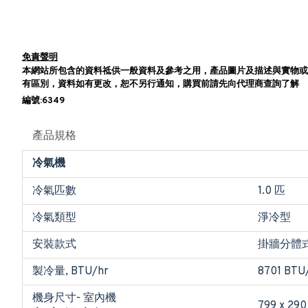
免責聲明
本網站所包含的資料祗供一般資料及參考之用，產品圖片及描述與實物或
有區別，資料如有更改，恕不另行通知，購買前請先向代理商查詢了解
編號:6349
產品規格
冷氣機
冷氣匹數
1.0 匹
冷氣類型
淨冷型
安裝款式
掛牆分體
製冷量, BTU/hr
8701 BTU
機身尺寸- 室內機
799 x 290