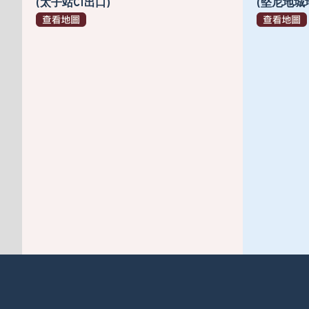
(太子站C1出口)
(堅尼地城