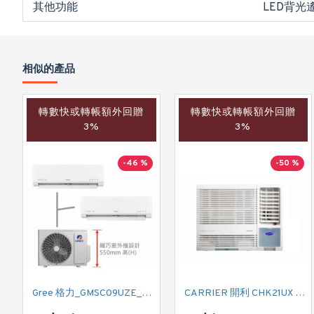
其他功能
LED背光
相似的產品
轉數快或轉帳額外回贈
轉數快或轉帳額外回贈
3%
3%
-46 %
-50 %
Gree 格力_GMSC09UZE_GMSC12UZE_GMSC18UZC_R32 掛牆變頻式1拖2分體冷氣機 (淨冷型)
CARRIER 開利 CHK21UX 二匹半 變頻淨冷窗口式冷氣機 (附遙控)