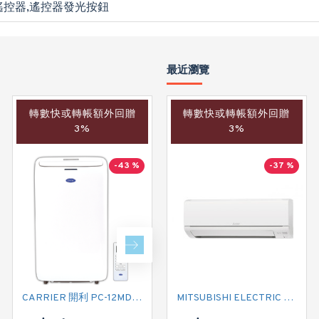
遙控器,遙控器發光按鈕
最近瀏覽
轉數快或轉帳額外回贈
轉數快或轉帳額外回贈
轉數快或轉帳額外回贈
3%
3%
3%
-43 %
-40 %
-37 %
CARRIER 開利 PC-12MDK 匹半 移動式冷氣機 (附遙控)
MITSUBISHI ELECTRIC 三菱電機 MSY-GS09VF 一匹淨冷型 掛牆分體式
CARRIER 開利 PC09MDK 一匹 移動式淨冷型冷氣機 (附遙控)