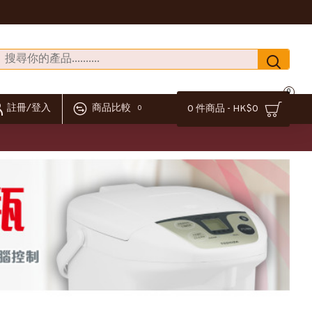
0
註冊/登入
商品比較
0 件商品 - HK$0
0