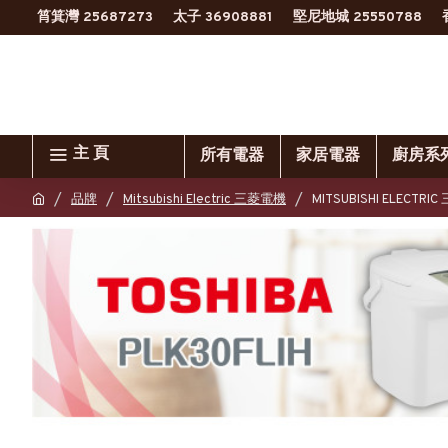
筲箕灣 25687273
太子 36908881
堅尼地城 25550788
主 頁
所有電器
家居電器
廚房系
品牌
Mitsubishi Electric 三菱電機
MITSUBISHI ELECT