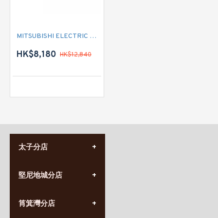
MITSUBISHI ELECTRIC 三菱電機 MSY-GS18VF 二匹淨冷型 掛牆分體式
HK$8,180
HK$12,840
太子分店
(852) 3690 8881
堅尼地城分店
營業時間:
星期一至日
(10:00am-20:30pm)
(852) 2555 0788
九龍太子太子道西141號
筲箕灣分店
營業時間:
長榮大廈1樓
星期一至日