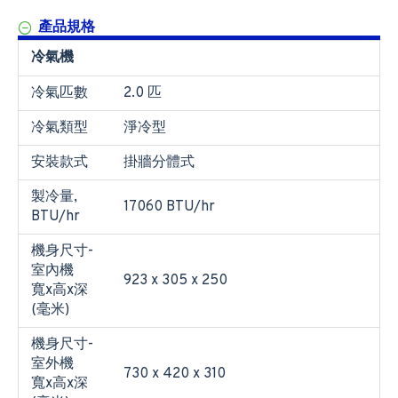
產品規格
冷氣機
冷氣匹數
2.0 匹
冷氣類型
淨冷型
安裝款式
掛牆分體式
製冷量,
17060 BTU/hr
BTU/hr
機身尺寸-
室內機
923 x 305 x 250
寬x高x深
(毫米)
機身尺寸-
室外機
730 x 420 x 310
寬x高x深