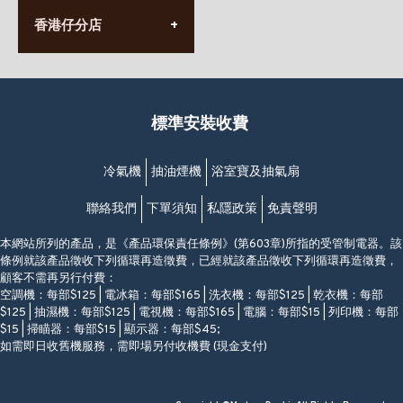
(太子站C1出口)
(10:00am-20:30pm)
(852) 2568 7273
香港堅尼地城卑路乍街
香港仔分店
營業時間:
63-65號地下及閣樓
星期一至日
(堅尼地城地鐵站B出口)
(10:00am-20:30pm)
(852) 2461 4288
香港筲箕灣道234-238號
營業時間:
福昇大廈地下至2樓
星期一至日
(西灣河地鐵站B出口)
(10:00am-20:30pm)
標準安裝收費
香港香港仔成都道20-28號
添喜大廈(香港仔)2字樓
(黃竹坑地鐵站轉4M專線小巴)
冷氣機
抽油煙機
浴室寶及抽氣扇
聯絡我們
下單須知
私隱政策
免責聲明
本網站所列的產品，是《產品環保責任條例》(第603章)所指的受管制電器。該
條例就該產品徵收下列循環再造徵費，已經就該產品徵收下列循環再造徵費，
顧客不需再另行付費：
空調機：每部$125 | 電冰箱：每部$165 | 洗衣機：每部$125 | 乾衣機：每部
$125 | 抽濕機：每部$125 | 電視機：每部$165 | 電腦：每部$15 | 列印機：每部
$15 | 掃瞄器：每部$15 | 顯示器：每部$45;
如需即日收舊機服務，需即場另付收機費 (現金支付)