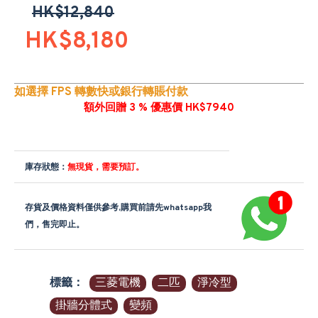
HK$12,840
HK$8,180
如選擇 FPS 轉數快或銀行轉賬付款
額外回贈 3 % 優惠價 HK$7940
庫存狀態：
無現貨，需要預訂。
存貨及價格資料僅供參考,購買前請先whatsapp我
們，售完即止。
標籤：
三菱電機
二匹
淨冷型
掛牆分體式
變頻