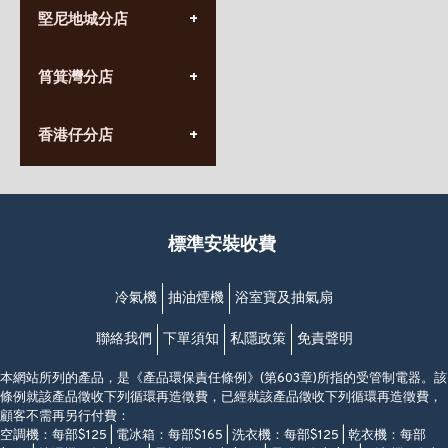
(852) 3690 8881
堅尼地城分店
營業時間:
星期一至日
(10:00am-20:30pm)
(852) 2555 0788
九龍太子太子道西141號
筲箕灣分店
營業時間:
長榮大廈1樓
星期一至日
(太子站C1出口)
(10:00am-20:30pm)
(852) 2568 7273
香港堅尼地城卑路乍街
香港仔分店
營業時間:
63-65號地下及閣樓
星期一至日
(堅尼地城地鐵站B出口)
(10:00am-20:30pm)
(852) 2461 4288
香港筲箕灣道234-238號
營業時間:
福昇大廈地下至2樓
星期一至日
(西灣河地鐵站B出口)
(10:00am-20:30pm)
標準安裝收費
香港香港仔成都道20-28號
添喜大廈(香港仔)2字樓
(黃竹坑地鐵站轉4M專線小巴)
冷氣機
抽油煙機
浴室寶及抽氣扇
聯絡我們
下單須知
私隱政策
免責聲明
本網站所列的產品，是《產品環保責任條例》(第603章)所指的受管制電器。該
條例就該產品徵收下列循環再造徵費，已經就該產品徵收下列循環再造徵費，
顧客不需再另行付費：
空調機：每部$125 | 電冰箱：每部$165 | 洗衣機：每部$125 | 乾衣機：每部