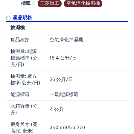
標籤：
三菱重工
空氣淨化抽濕機
產品規格
抽濕機
貨品種類
空氣淨化抽濕機
抽濕量: 能源
標籤標準 (公
15.4 公升/日
升/日)
抽濕量: 廠方
26 公升/日
標準(公升/日)
能源標籤
一級能源標籤
水箱容量 (公
4 公升
升)
機身尺寸 (寬
350 x 605 x 270
高深, 毫米)