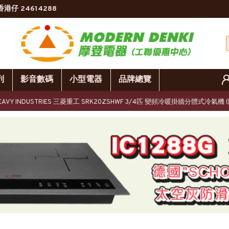
香港仔 24614288
列
影音數碼
小型電器
品牌總覽
I HEAVY INDUSTRIES 三菱重工 SRK20ZSHWF 3/4匹 變頻冷暖掛牆分體式冷氣機 