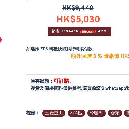
HK$9,440
HK$5,030
節省 HK$4410 
 47%
如選擇 FPS 轉數快或銀行轉賬付款
額外回贈 3 % 優惠價 HK$
可訂購。
庫存狀態：
存貨及價格資料僅供參考,購買前請先whatsap
標籤：
三菱重工
3/4匹
冷暖型
變頻