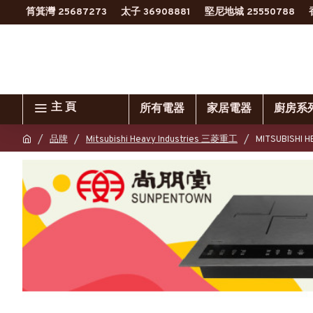
筲箕灣 25687273
太子 36908881
堅尼地城 25550788
主 頁
所有電器
家居電器
廚房系
品牌
Mitsubishi Heavy Industries 三菱重工
MITSUBISH