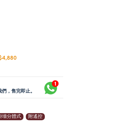
4,880
p我們，售完即止。
掛墻分體式
附遙控