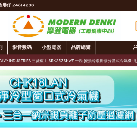
香港仔 24614288
列
影音數碼
小型電器
品牌總覽
I HEAVY INDUSTRIES 三菱重工 SRK25ZSHWF 一匹 變頻冷暖掛牆分體式冷氣機 (