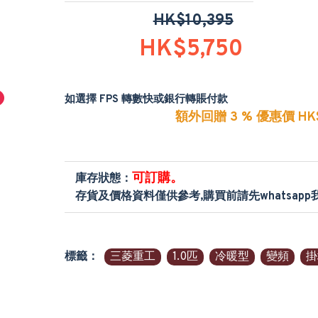
HK$10,395
HK$5,750
如選擇 FPS 轉數快或銀行轉賬付款
額外回贈 3 % 優惠價 HK$
可訂購。
庫存狀態：
存貨及價格資料僅供參考,購買前請先whatsap
標籤：
三菱重工
1.0匹
冷暖型
變頻
掛