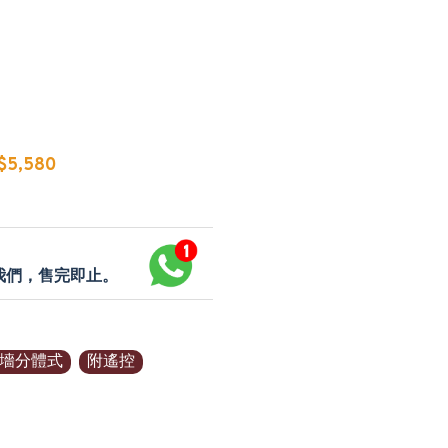
5,580
p我們，售完即止。
墻分體式
附遙控