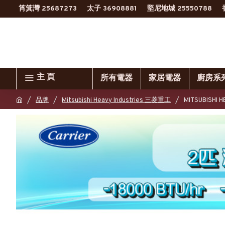
筲箕灣 25687273
太子 36908881
堅尼地城 25550788
主 頁
所有電器
家居電器
廚房系
品牌
Mitsubishi Heavy Industries 三菱重工
MITSUBISH