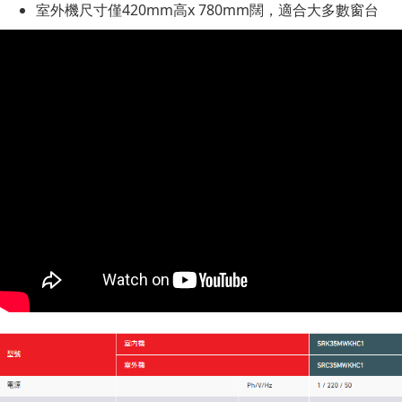
室外機尺寸僅420mm高x 780mm闊，適合大多數窗台