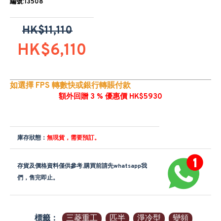
編號:13508
HK$11,110
HK$6,110
如選擇 FPS 轉數快或銀行轉賬付款
額外回贈 3 % 優惠價 HK$5930
庫存狀態：
無現貨，需要預訂。
存貨及價格資料僅供參考,購買前請先whatsapp我
們，售完即止。
標籤：
三菱重工
匹半
淨冷型
變頻