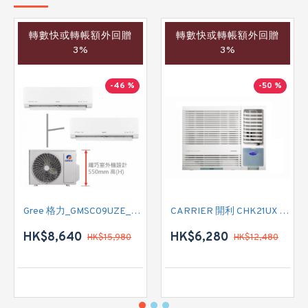
轉數快或轉帳額外回贈
轉數快或轉帳額外回贈
3%
3%
-46 %
-50 %
Gree 格力_GMSC09UZE_GMSC12UZE_GMSC18UZC_R32 掛牆變頻式1拖2分體冷氣機 (淨冷型)
CARRIER 開利 CHK21UX 二匹半 變頻淨冷窗口式冷氣機 (附遙控)
HK$8,640
HK$6,280
HK$15,980
HK$12,480