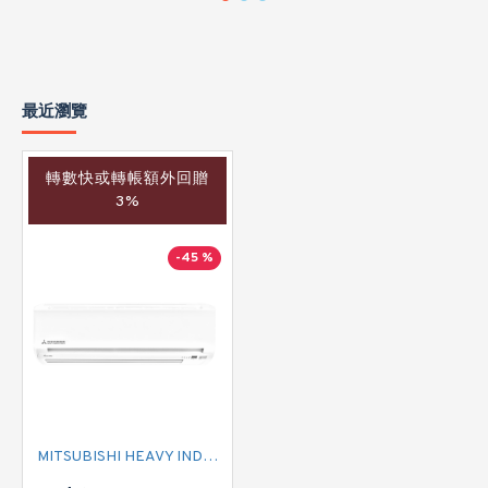
最近瀏覽
轉數快或轉帳額外回贈
3%
-45 %
MITSUBISHI HEAVY INDUSTRIES 三菱重工 SRK35MWKHC1 匹半 變頻淨冷掛牆分體式冷氣機 (附遙控)