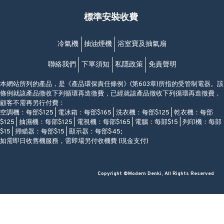
星期一至日
(西灣河地鐵站B出口)
(10:00am-20:30pm)
標準安裝收費
香港香港仔成都道20-28號
添喜大廈(香港仔)2字樓
(黃竹坑地鐵站轉4M專線小巴)
冷氣機
抽油煙機
浴室寶及抽氣扇
聯絡我們
下單須知
私隱政策
免責聲明
本網站所列的產品，是《產品環保責任條例》(第603章)所指的受管制電器。該
條例就該產品徵收下列循環再造徵費，已經就該產品徵收下列循環再造徵費，
顧客不需再另行付費：
空調機：每部$125 | 電冰箱：每部$165 | 洗衣機：每部$125 | 乾衣機：每部
$125 | 抽濕機：每部$125 | 電視機：每部$165 | 電腦：每部$15 | 列印機：每部
$15 | 掃瞄器：每部$15 | 顯示器：每部$45;
如需即日收舊機服務，需即場另付收機費 (現金支付)
Copyright ©Modern Denki, All Rights Reserved