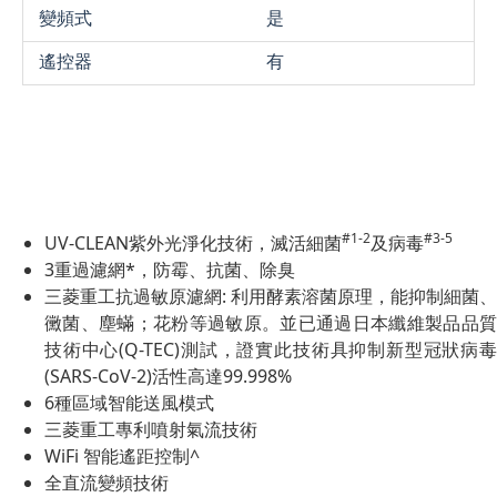
變頻式
是
遙控器
有
#1-2
#3-5
UV-CLEAN紫外光淨化技術，滅活細菌
及病毒
3重過濾網*，防霉、抗菌、除臭
三菱重工抗過敏原濾網: 利用酵素溶菌原理，能抑制細菌、
黴菌、塵蟎；花粉等過敏原。並已通過日本纖維製品品質
技術中心(Q-TEC)測試，證實此技術具抑制新型冠狀病毒
(SARS-CoV-2)活性高達99.998%
6種區域智能送風模式
三菱重工專利噴射氣流技術
WiFi 智能遙距控制^
全直流變頻技術