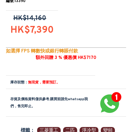
編號:13390
HK$14,160
HK$7,390
如選擇 FPS 轉數快或銀行轉賬付款
額外回贈 3 % 優惠價 HK$7170
庫存狀態：
無現貨，需要預訂。
存貨及價格資料僅供參考,購買前請先whatsapp我
們，售完即止。
標籤：
三菱重工
二匹
淨冷型
變頻