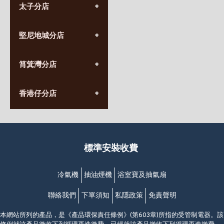
太子分店
(852) 3690 8881
堅尼地城分店
營業時間:
星期一至日
(10:00am-20:30pm)
(852) 2555 0788
九龍太子太子道西141號
筲箕灣分店
營業時間:
長榮大廈1樓
星期一至日
(太子站C1出口)
(10:00am-20:30pm)
(852) 2568 7273
香港堅尼地城卑路乍街
香港仔分店
營業時間:
63-65號地下及閣樓
星期一至日
(堅尼地城地鐵站B出口)
(10:00am-20:30pm)
(852) 2461 4288
香港筲箕灣道234-238號
營業時間:
福昇大廈地下至2樓
星期一至日
(西灣河地鐵站B出口)
(10:00am-20:30pm)
標準安裝收費
香港香港仔成都道20-28號
添喜大廈(香港仔)2字樓
(黃竹坑地鐵站轉4M專線小巴)
冷氣機
抽油煙機
浴室寶及抽氣扇
聯絡我們
下單須知
私隱政策
免責聲明
本網站所列的產品，是《產品環保責任條例》(第603章)所指的受管制電器。該