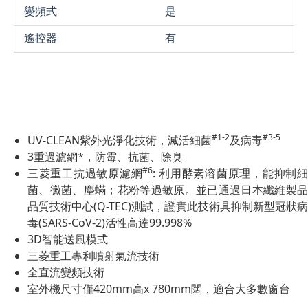
變頻式
是
遙控器
有
#1-2
#3-5
UV-CLEAN紫外光淨化技術，滅活細菌
及病毒
3重過濾網*，防霉、抗菌、除臭
#6
三菱重工抗過敏原濾網
: 利用酵素溶菌原理，能抑制
菌、黴菌、塵蟎；花粉等過敏原。並已通過日本纖維製品
品質技術中心(Q-TEC)測試，證實此技術具抑制新型冠狀病
毒(SARS-CoV-2)活性高達99.998%
3D智能送風模式
三菱重工專利噴射氣流技術
全直流變頻技術
室外機尺寸僅420mm高x 780mm闊，適合大多數窗台