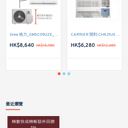
Gree 格力_GMSC09UZE_GMSC12UZE_GMSC18UZC_R32 掛牆變頻式1拖2分體冷氣機 (淨冷型)
CARRIER 開利 CHK21UX 二匹半 變頻淨冷窗口式冷氣機 (附遙控)
HK$8,640
HK$6,280
HK$15,980
HK$12,480
最近瀏覽
轉數快或轉帳額外回贈
3%