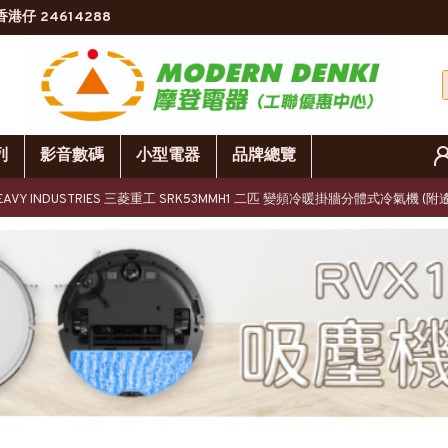
香港仔 24614288
列
影音數碼
小型電器
品牌總覽
I HEAVY INDUSTRIES 三菱重工 SRK53MMH1 二匹 變頻冷暖掛牆分體式冷氣機 (附