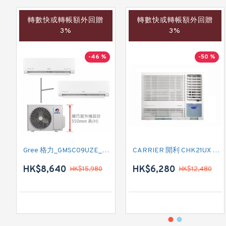
轉數快或轉帳額外回贈
轉數快或轉帳額外回贈
3%
3%
-46 %
-50 %
Gree 格力_GMSC09UZE_GMSC12UZE_GMSC18UZC_R32 掛牆變頻式1拖2分體冷氣機 (淨冷型)
CARRIER 開利 CHK21UX 二匹半 變頻淨冷窗口式冷氣機 (附遙控)
HK$8,640
HK$6,280
HK$15,980
HK$12,480