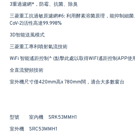
3重過濾網*，防霉、抗菌、除臭
三菱重工抗過敏原濾網#6: 利用酵素溶菌原理，能抑制細菌
CoV-2)活性高達99.998%
3D智能送風模式
三菱重工專利噴射氣流技術
WiFi 智能遙距控制^ (點擊此處以取得WIFI遙距控制APP使
全直流變頻技術
室外機尺寸僅420mm高x 780mm闊，適合大多數窗台
型號
室內機
SRK53MMH1
室外機
SRC53MMH1