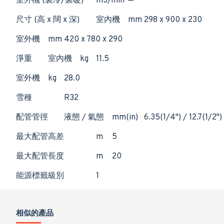
室外機 (製冷/製暖)
m3/min
─
尺寸 (高 x 闊 x 深)
室內機
mm
298 x 900 x 230
室外機
mm
420 x 780 x 290
淨重
室內機
kg
11.5
室外機
kg
28.0
雪種
R32
配管管徑
液態 / 氣態
mm(in)
6.35(1/4") / 12.7(1/2")
最大配管高差
m
5
最大配管長度
m
20
能源標籤級別
1
相似的產品