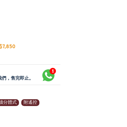
7,850
p我們，售完即止。
牆分體式
附遙控