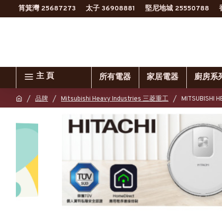
筲箕灣 25687273
太子 36908881
堅尼地城 25550788
主 頁
所有電器
家居電器
廚房系
品牌
Mitsubishi Heavy Industries 三菱重工
MITSUBISH