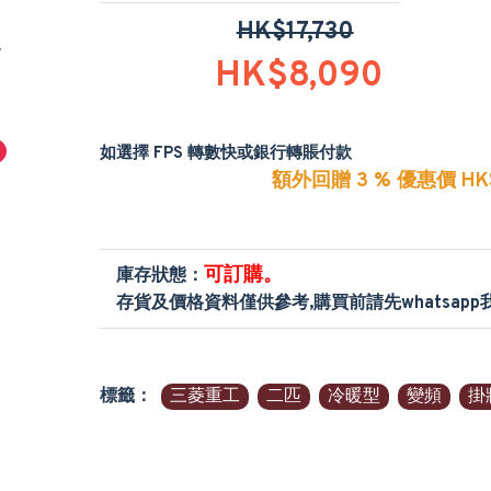
HK$17,730
HK$8,090
如選擇 FPS 轉數快或銀行轉賬付款
額外回贈 3 % 優惠價 HK$
可訂購。
庫存狀態：
存貨及價格資料僅供參考,購買前請先whatsap
標籤：
三菱重工
二匹
冷暖型
變頻
掛