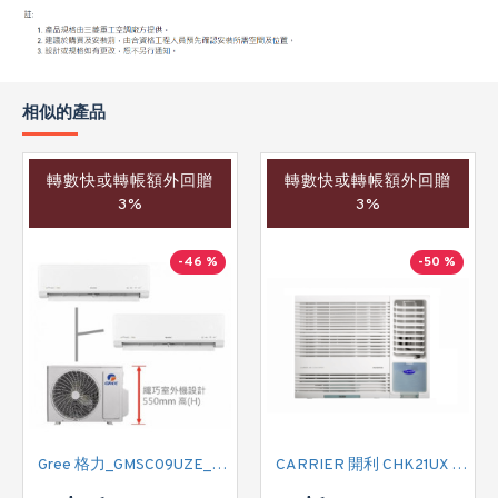
相似的產品
轉數快或轉帳額外回贈
轉數快或轉帳額外回贈
3%
3%
-46 %
-50 %
Gree 格力_GMSC09UZE_GMSC12UZE_GMSC18UZC_R32 掛牆變頻式1拖2分體冷氣機 (淨冷型)
CARRIER 開利 CHK21UX 二匹半 變頻淨冷窗口式冷氣機 (附遙控)