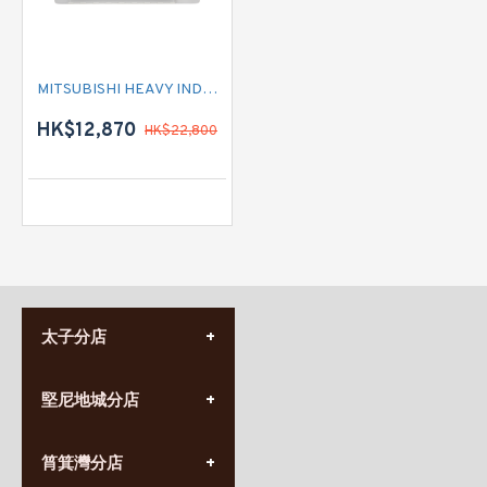
MITSUBISHI HEAVY INDUSTRIES 三菱重工 SRK60YYSHWF 二匹半 變頻冷暖掛牆分體式冷氣機 (附遙控)
HK$12,870
HK$22,800
太子分店
(852) 3690 8881
堅尼地城分店
營業時間:
星期一至日
(10:00am-20:30pm)
(852) 2555 0788
九龍太子太子道西141號
筲箕灣分店
營業時間:
長榮大廈1樓
星期一至日