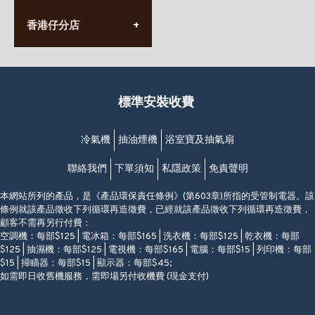
(太子站C1出口)
(10:00am-20:30pm)
(852) 2568 7273
香港堅尼地城卑路乍街
香港仔分店
營業時間:
63-65號地下及閣樓
星期一至日
(堅尼地城地鐵站B出口)
(10:00am-20:30pm)
(852) 2461 4288
香港筲箕灣道234-238號
營業時間:
福昇大廈地下至2樓
星期一至日
(西灣河地鐵站B出口)
(10:00am-20:30pm)
標準安裝收費
香港香港仔成都道20-28號
添喜大廈(香港仔)2字樓
(黃竹坑地鐵站轉4M專線小巴)
冷氣機
抽油煙機
浴室寶及抽氣扇
聯絡我們
下單須知
私隱政策
免責聲明
本網站所列的產品，是《產品環保責任條例》(第603章)所指的受管制電器。該
條例就該產品徵收下列循環再造徵費，已經就該產品徵收下列循環再造徵費，
顧客不需再另行付費：
空調機：每部$125 | 電冰箱：每部$165 | 洗衣機：每部$125 | 乾衣機：每部
$125 | 抽濕機：每部$125 | 電視機：每部$165 | 電腦：每部$15 | 列印機：每部
$15 | 掃瞄器：每部$15 | 顯示器：每部$45;
如需即日收舊機服務，需即場另付收機費 (現金支付)