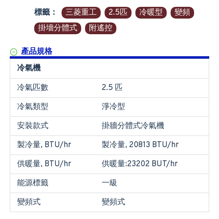
標籤：
三菱重工
2.5匹
冷暖型
變頻
掛墻分體式
附遙控
產品規格
冷氣機
冷氣匹數
2.5 匹
冷氣類型
淨冷型
安裝款式
掛牆分體式冷氣機
製冷量, BTU/hr
製冷量, 20813 BTU/hr
供暖量, BTU/hr
供暖量:23202 BUT/hr
能源標籤
一級
變頻式
變頻式