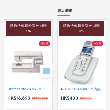
最近瀏覽
轉數快或轉帳額外回贈
轉數快或轉帳額外回贈
轉數快或轉帳額外回贈
3%
3%
3%
-12 %
-22 %
--3 %
Brother Innovis NV2700 家用縫紉機
Brother 家用縫紉機 GS3786K
MOTOROLA S3001 室內無線電話
HK$16,690
HK$2,350
HK$400
HK$18,999
HK$388
HK$2,999