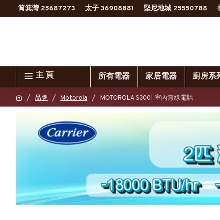
筲箕灣 25687273
太子 36908881
堅尼地城 25550788
主 頁
所有電器
家居電器
廚房系
品牌
Motorola
MOTOROLA S3001 室內無線電話