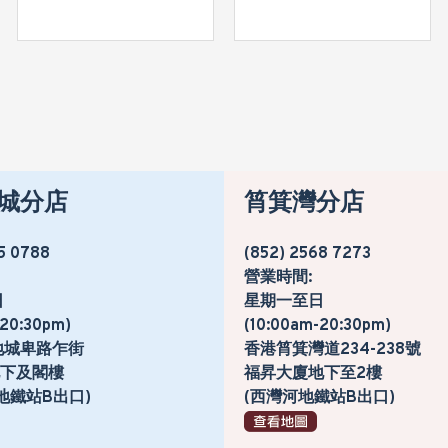
城分店
筲箕灣分店
5 0788
(852) 2568 7273
營業時間:
日
星期一至日
-20:30pm)
(10:00am-20:30pm)
地城卑路乍街
香港筲箕灣道234-238號
號地下及閣樓
福昇大廈地下至2樓
地鐵站B出口)
(西灣河地鐵站B出口)