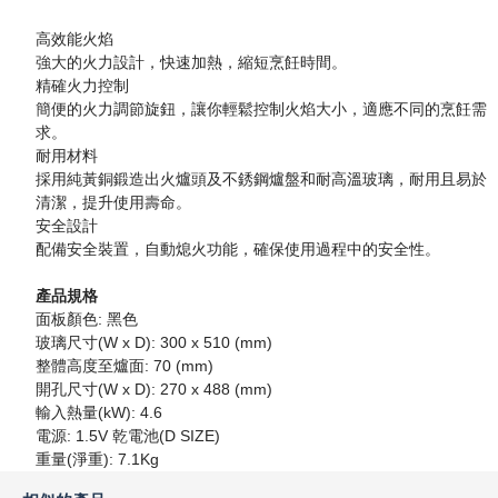
高效能火焰
強大的火力設計，快速加熱，縮短烹飪時間。
精確火力控制
簡便的火力調節旋鈕，讓你輕鬆控制火焰大小，適應不同的烹飪需
求。
耐用材料
採用純黃銅鍛造出火爐頭及不銹鋼爐盤和耐高溫玻璃，耐用且易於
清潔，提升使用壽命。
安全設計
配備安全裝置，自動熄火功能，確保使用過程中的安全性。
產品規格
面板顏色: 黑色
玻璃尺寸(W x D): 300 x 510 (mm)
整體高度至爐面: 70 (mm)
開孔尺寸(W x D): 270 x 488 (mm)
輸入熱量(kW): 4.6
電源: 1.5V 乾電池(D SIZE)
重量(淨重): 7.1Kg