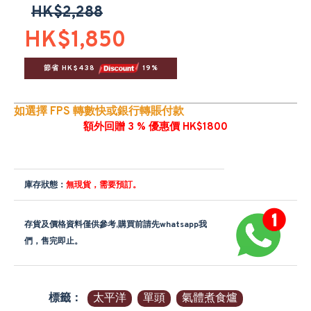
HK$2,288
HK$1,850
節省 HK$438 
 19%
如選擇 FPS 轉數快或銀行轉賬付款
額外回贈 3 % 優惠價 HK$1800
庫存狀態：
無現貨，需要預訂。
存貨及價格資料僅供參考,購買前請先whatsapp我
們，售完即止。
標籤：
太平洋
單頭
氣體煮食爐