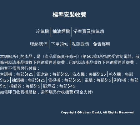
福昇大廈地下至2樓
星期一至日
(西灣河地鐵站B出口)
(10:00am-20:30pm)
標準安裝收費
香港香港仔成都道20-28號
添喜大廈(香港仔)2字樓
(黃竹坑地鐵站轉4M專線小巴)
冷氣機
抽油煙機
浴室寶及抽氣扇
聯絡我們
下單須知
私隱政策
免責聲明
本網站所列的產品，是《產品環保責任條例》(第603章)所指的受管制電器。該
條例就該產品徵收下列循環再造徵費，已經就該產品徵收下列循環再造徵費，
顧客不需再另行付費：
空調機：每部$125 | 電冰箱：每部$165 | 洗衣機：每部$125 | 乾衣機：每部
$125 | 抽濕機：每部$125 | 電視機：每部$165 | 電腦：每部$15 | 列印機：每部
$15 | 掃瞄器：每部$15 | 顯示器：每部$45;
如需即日收舊機服務，需即場另付收機費 (現金支付)
Copyright ©Modern Denki, All Rights Reserved