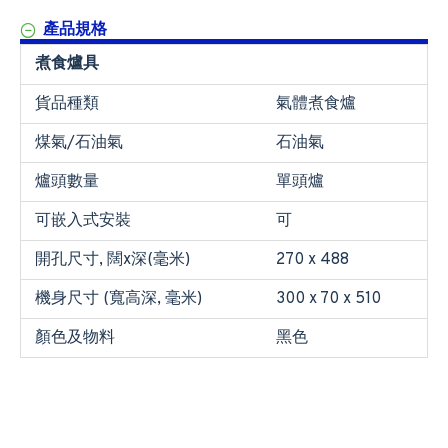
產品規格
煮食爐具
貨品種類
氣體煮食爐
煤氣/石油氣
石油氣
爐頭數量
單頭爐
可嵌入式安裝
可
開孔尺寸, 闊x深(毫米)
270 x 488
機身尺寸 (寬高深, 毫米)
300 x 70 x 510
顏色及物料
黑色