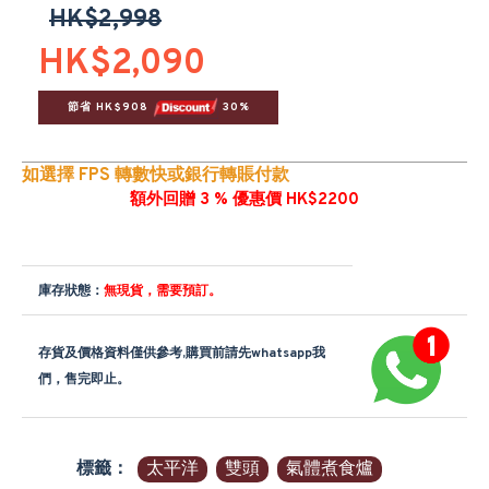
HK$2,998
HK$2,090
節省 HK$908 
 30%
如選擇 FPS 轉數快或銀行轉賬付款
額外回贈 3 % 優惠價 HK$2200
庫存狀態：
無現貨，需要預訂。
存貨及價格資料僅供參考,購買前請先whatsapp我
們，售完即止。
標籤：
太平洋
雙頭
氣體煮食爐