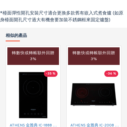
*檯面彈性開孔安裝尺寸適合更換多款舊有嵌入式煮食爐 (如原
身檯面開孔尺寸過大有機會要加裝不銹鋼框來固定爐盤)
相似的產品
轉數快或轉帳額外回贈
轉數快或轉帳額外回贈
3%
3%
-35 %
-36 %
ATHENS 金雅典 IC-1888 單頭電磁爐
ATHENS 金雅典 IC-2008 雙頭電磁/電陶二合一