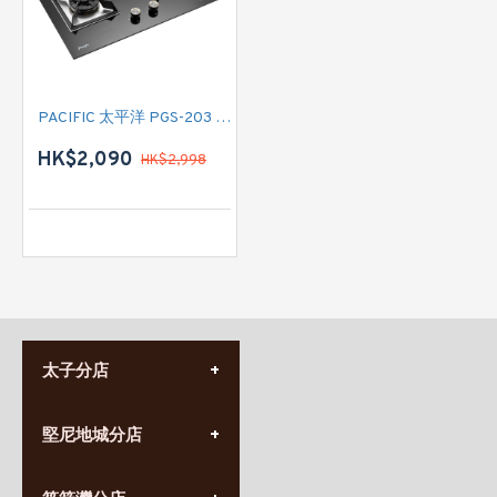
PACIFIC 太平洋 PGS-203 LPG 嵌入式雙頭石油氣煮食爐
HK$2,090
HK$2,998
太子分店
(852) 3690 8881
堅尼地城分店
營業時間:
星期一至日
(10:00am-20:30pm)
(852) 2555 0788
九龍太子太子道西141號