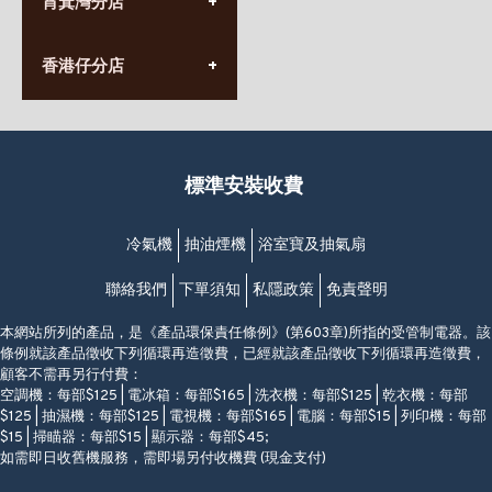
筲箕灣分店
營業時間:
長榮大廈1樓
星期一至日
(太子站C1出口)
(10:00am-20:30pm)
(852) 2568 7273
香港堅尼地城卑路乍街
香港仔分店
營業時間:
63-65號地下及閣樓
星期一至日
(堅尼地城地鐵站B出口)
(10:00am-20:30pm)
(852) 2461 4288
香港筲箕灣道234-238號
營業時間:
福昇大廈地下至2樓
星期一至日
(西灣河地鐵站B出口)
(10:00am-20:30pm)
標準安裝收費
香港香港仔成都道20-28號
添喜大廈(香港仔)2字樓
(黃竹坑地鐵站轉4M專線小巴)
冷氣機
抽油煙機
浴室寶及抽氣扇
聯絡我們
下單須知
私隱政策
免責聲明
本網站所列的產品，是《產品環保責任條例》(第603章)所指的受管制電器。該
條例就該產品徵收下列循環再造徵費，已經就該產品徵收下列循環再造徵費，
顧客不需再另行付費：
空調機：每部$125 | 電冰箱：每部$165 | 洗衣機：每部$125 | 乾衣機：每部
$125 | 抽濕機：每部$125 | 電視機：每部$165 | 電腦：每部$15 | 列印機：每部
$15 | 掃瞄器：每部$15 | 顯示器：每部$45;
如需即日收舊機服務，需即場另付收機費 (現金支付)