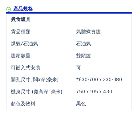
產品規格
煮食爐具
貨品種類
氣體煮食爐
煤氣/石油氣
石油氣
爐頭數量
雙頭爐
可嵌入式安裝
可
開孔尺寸, 闊x深(毫米)
*630-700 x 330-380
機身尺寸 (寬高深, 毫米)
750 x 105 x 430
顏色及物料
黑色