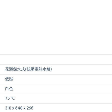
花灑儲水式(低壓電熱水爐)
低壓
白色
75 ℃
310 x 648 x 266