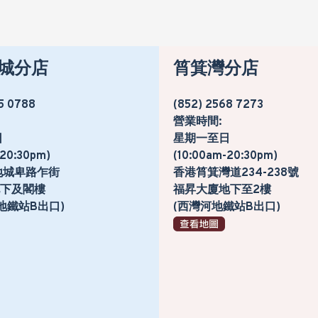
城分店
筲箕灣分店
5 0788
(852) 2568 7273
營業時間:
日
星期一至日
-20:30pm)
(10:00am-20:30pm)
地城卑路乍街
香港筲箕灣道234-238號
號地下及閣樓
福昇大廈地下至2樓
地鐵站B出口)
(西灣河地鐵站B出口)