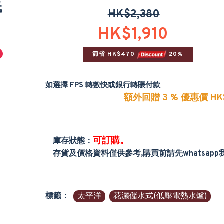
低
HK$2,380
HK$1,910
節省 HK$470 
 20%
如選擇 FPS 轉數快或銀行轉賬付款
額外回贈 3 % 優惠價 HK$
可訂購。
庫存狀態：
存貨及價格資料僅供參考,購買前請先whatsap
標籤：
太平洋
花灑儲水式(低壓電熱水爐)