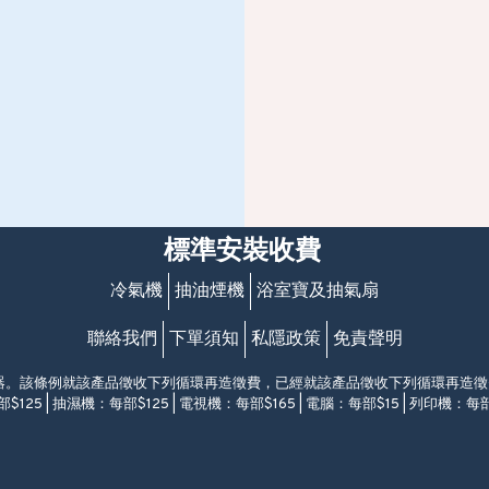
標準安裝收費
冷氣機
抽油煙機
浴室寶及抽氣扇
聯絡我們
下單須知
私隱政策
免責聲明
電器。該條例就該產品徵收下列循環再造徵費，已經就該產品徵收下列循環再造
$125 | 抽濕機：每部$125 | 電視機：每部$165 | 電腦：每部$15 | 列印機：每部