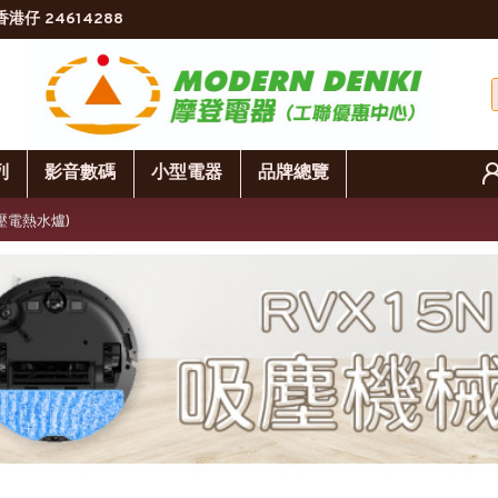
香港仔 24614288
列
影音數碼
小型電器
品牌總覽
低壓電熱水爐)