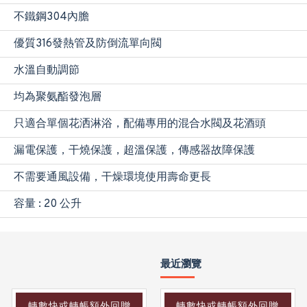
不鐵鋼304內膽
優質316發熱管及防倒流單向閥
水溫自動調節
均為聚氨酯發泡層
只適合單個花洒淋浴，配備專用的混合水閥及花酒頭
漏電保護，干燒保護，超溫保護，傳感器故障保護
不需要通風設備，干燥環境使用壽命更長
容量 : 20 公升
最近瀏覽
轉數快或轉帳額外回贈
轉數快或轉帳額外回贈
轉數快或轉帳額外回贈