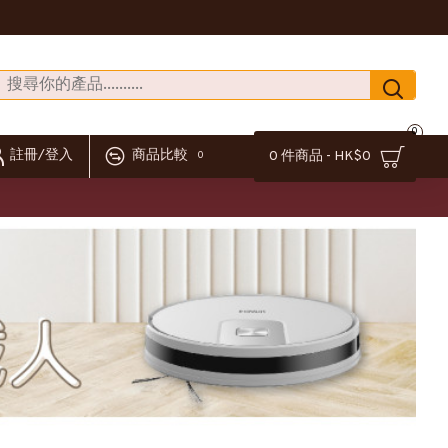
0
註冊/登入
商品比較
0 件商品 - HK$0
0