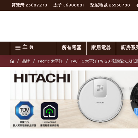
筲箕灣 25687273
太子 36908881
堅尼地城 25550788
主 頁
所有電器
家居電器
廚房系
品牌
Pacific 太平洋
PACIFIC 太平洋 PW-20 花灑儲水式(