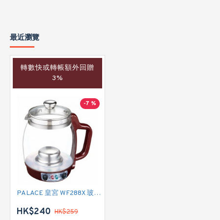
最近瀏覽
轉數快或轉帳額外回贈
3%
-7 %
PALACE 皇宮 WF288X 玻璃電藥煲
HK$240
HK$259