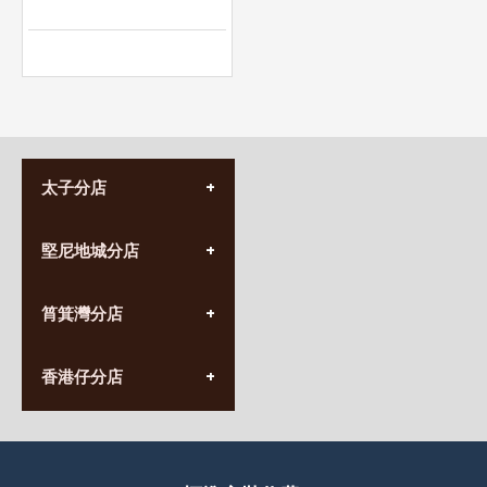
太子分店
(852) 3690 8881
堅尼地城分店
營業時間:
星期一至日
(10:00am-20:30pm)
(852) 2555 0788
九龍太子太子道西141號
筲箕灣分店
營業時間:
長榮大廈1樓
星期一至日
(太子站C1出口)
(10:00am-20:30pm)
(852) 2568 7273
香港堅尼地城卑路乍街
香港仔分店
營業時間:
63-65號地下及閣樓
星期一至日
(堅尼地城地鐵站B出口)
(10:00am-20:30pm)
(852) 2461 4288
香港筲箕灣道234-238號
營業時間:
福昇大廈地下至2樓
星期一至日
(西灣河地鐵站B出口)
(10:00am-20:30pm)