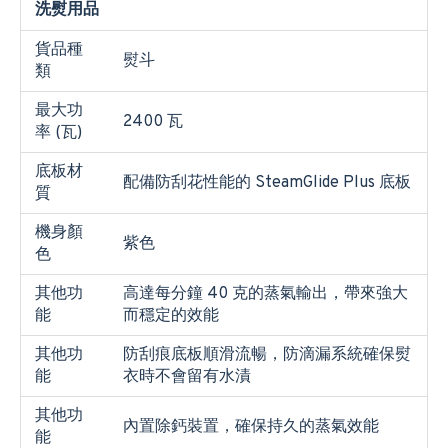
洗熨用品
貨品種
熨斗
類
最大功
2400 瓦
率 (瓦)
底板材
配備防刮花性能的 SteamGlide Plus 底板
質
機身顏
紫色
色
其他功
高達每分鐘 40 克的蒸氣輸出，帶來強大
能
而穩定的效能
其他功
防刮痕底板順滑流暢，防滴漏系統確保熨
能
衣時不會留有水漬
其他功
內置除鈣裝置，確保持久的蒸氣效能
能