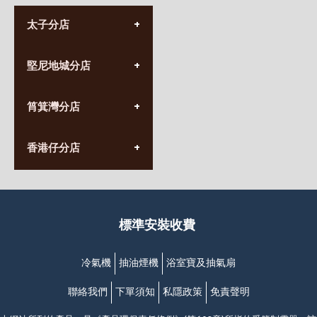
太子分店
(852) 3690 8881
堅尼地城分店
營業時間:
星期一至日
(10:00am-20:30pm)
(852) 2555 0788
九龍太子太子道西141號
筲箕灣分店
營業時間:
長榮大廈1樓
星期一至日
(太子站C1出口)
(10:00am-20:30pm)
(852) 2568 7273
香港堅尼地城卑路乍街
香港仔分店
營業時間:
63-65號地下及閣樓
星期一至日
(堅尼地城地鐵站B出口)
(10:00am-20:30pm)
(852) 2461 4288
香港筲箕灣道234-238號
營業時間:
福昇大廈地下至2樓
星期一至日
(西灣河地鐵站B出口)
(10:00am-20:30pm)
標準安裝收費
香港香港仔成都道20-28號
添喜大廈(香港仔)2字樓
(黃竹坑地鐵站轉4M專線小巴)
冷氣機
抽油煙機
浴室寶及抽氣扇
聯絡我們
下單須知
私隱政策
免責聲明