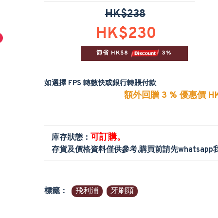
HK$238
HK$230
節省 HK$8 
 3%
如選擇 FPS 轉數快或銀行轉賬付款
額外回贈 3 % 優惠價 HK
可訂購。
庫存狀態：
存貨及價格資料僅供參考,購買前請先whatsap
標籤：
飛利浦
牙刷頭