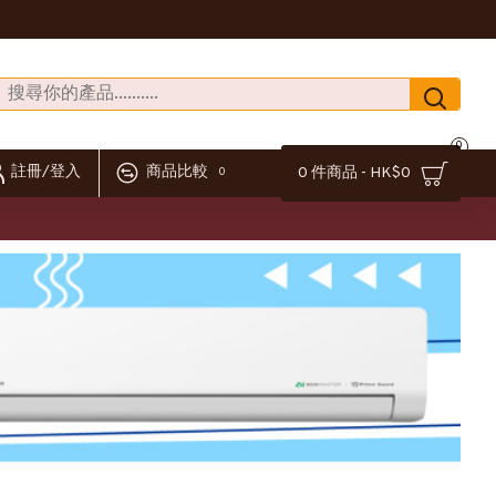
0
註冊/登入
商品比較
0 件商品 - HK$0
0