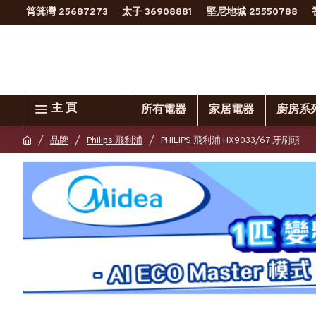
筲箕灣 25687273
太子 36908881
堅尼地城 25550788
主 頁
所有電器
家居電器
廚房系
品牌
Philips 飛利浦
PHILIPS 飛利浦 HX9033/67 牙刷頭