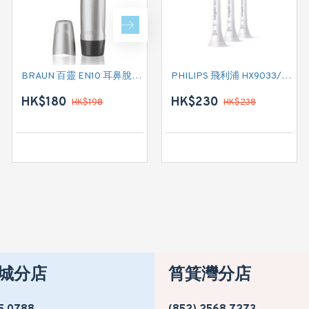
BRAUN 百靈 EN10 耳鼻脫毛修剪器
BRAUN 百靈 M-60 電鬚刨
PHILIPS 飛利浦 HX9033/67 牙刷頭
HK$180
HK$170
HK$230
HK$198
HK$178
HK$238
城分店
筲箕灣分店