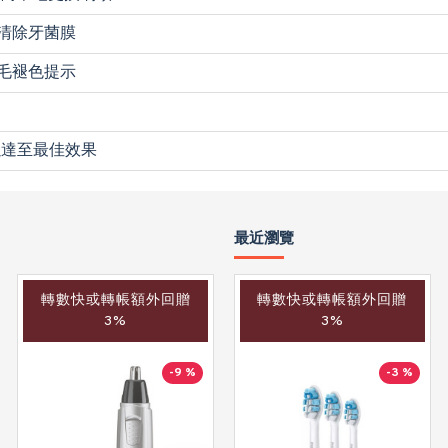
、清除牙菌膜
刷毛褪色提示
以達至最佳效果
最近瀏覽
轉數快或轉帳額外回贈
轉數快或轉帳額外回贈
轉數快或轉帳額外回贈
3%
3%
3%
-9 %
-4 %
-3 %