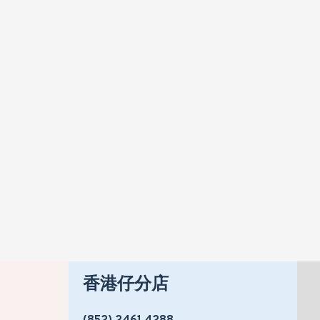
BRAUN 百靈 M1012 (黑色) 電鬚刨
HK$390
HK$458
香港仔分店