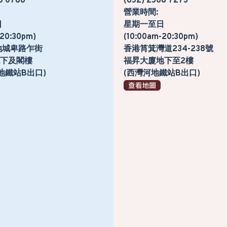
5 0788
(852) 2568 7273
營業時間:
日
星期一至日
-20:30pm)
(10:00am-20:30pm)
地城卑路乍街
香港筲箕灣道234-238號
號地下及閣樓
福昇大廈地下至2樓
地鐵站B出口)
(西灣河地鐵站B出口)