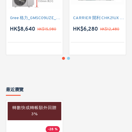
Gree 格力_GMSC09UZE_GMSC12UZE_GMSC18UZC_R32 掛牆變頻式1拖2分體冷氣機 (淨冷型)
CARRIER 開利 CHK21UX 二匹半 變頻淨冷窗口式冷氣機 (附遙控)
HK$8,640
HK$6,280
HK$15,980
HK$12,480
最近瀏覽
轉數快或轉帳額外回贈
3%
-28 %