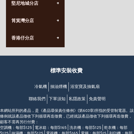
堅尼地城分店
營業時間:
星期一至日
(10:00am-20:30pm)
(852) 2555 0788
九龍太子太子道西141號
筲箕灣分店
營業時間:
長榮大廈1樓
星期一至日
(太子站C1出口)
(10:00am-20:30pm)
(852) 2568 7273
香港堅尼地城卑路乍街
香港仔分店
營業時間:
63-65號地下及閣樓
星期一至日
(堅尼地城地鐵站B出口)
(10:00am-20:30pm)
(852) 2461 4288
香港筲箕灣道234-238號
營業時間:
福昇大廈地下至2樓
星期一至日
(西灣河地鐵站B出口)
(10:00am-20:30pm)
標準安裝收費
香港香港仔成都道20-28號
添喜大廈(香港仔)2字樓
(黃竹坑地鐵站轉4M專線小巴)
冷氣機
抽油煙機
浴室寶及抽氣扇
聯絡我們
下單須知
私隱政策
免責聲明
本網站所列的產品，是《產品環保責任條例》(第603章)所指的受管制電器。該
條例就該產品徵收下列循環再造徵費，已經就該產品徵收下列循環再造徵費，
顧客不需再另行付費：
空調機：每部$125 | 電冰箱：每部$165 | 洗衣機：每部$125 | 乾衣機：每部
$125 | 抽濕機：每部$125 | 電視機：每部$165 | 電腦：每部$15 | 列印機：每部