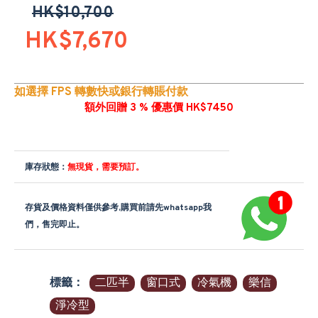
HK$10,700
HK$7,670
如選擇 FPS 轉數快或銀行轉賬付款
額外回贈 3 % 優惠價 HK$7450
庫存狀態：
無現貨，需要預訂。
存貨及價格資料僅供參考,購買前請先whatsapp我
們，售完即止。
標籤：
二匹半
窗口式
冷氣機
樂信
淨冷型