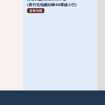
(黃竹坑地鐵站轉4M專線小巴)