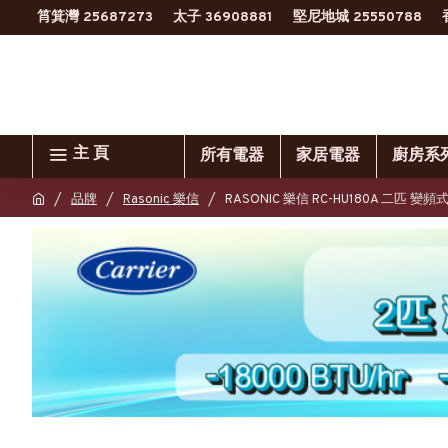
筲箕灣 25687273
太子 36908881
堅尼地城 25550788
主 頁
所有電器
家居電器
廚房系
品牌
Rasonic 樂信
RASONIC 樂信 RC-HU180A 二匹 