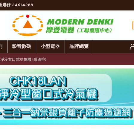
香港仔 24614288
列
影音數碼
小型電器
品牌總覽
變頻式淨冷窗口式冷氣機 (附遙控)