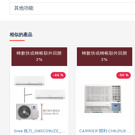
其他功能
相似的產品
轉數快或轉帳額外回贈
轉數快或轉帳額外回贈
3%
3%
-46 %
-50 %
Gree 格力_GMSC09UZE_GMSC12UZE_GMSC18UZC_R32 掛牆變頻式1拖2分體冷氣機 (淨冷型)
CARRIER 開利 CHK21UX 二匹半 變頻淨冷窗口式冷氣機 (附遙控)