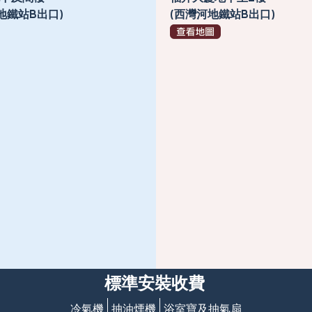
地鐵站B出口)
(西灣河地鐵站B出口)
標準安裝收費
冷氣機
抽油煙機
浴室寶及抽氣扇