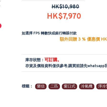
頻
HK$10,980
HK$7,970
如選擇 FPS 轉數快或銀行轉賬付款
額外回贈 3 % 優惠價 HK$
可訂購。
庫存狀態：
存貨及價格資料僅供參考,購買前請先whatsap
標籤：
樂信
二匹
窗口式
冷氣機
淨冷