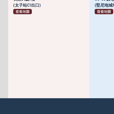
(太子站C1出口)
(堅尼地城