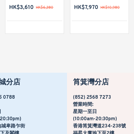
HK$3,610
HK$2,880
HK$7,970
HK$6,380
HK$10,980
HK$4,780
城分店
筲箕灣分店
5 0788
(852) 2568 7273
營業時間:
日
星期一至日
-20:30pm)
(10:00am-20:30pm)
地城卑路乍街
香港筲箕灣道234-238號
號地下及閣樓
福昇大廈地下至2樓