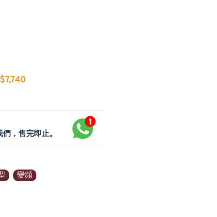
7,740
p我們，售完即止。
型
變頻