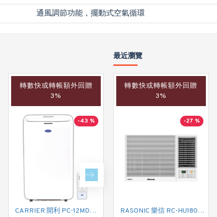
通風調節功能，擺動式空氣循環
最近瀏覽
轉數快或轉帳額外回贈
轉數快或轉帳額外回贈
轉數快或轉帳額外回贈
3%
3%
3%
-43 %
-40 %
-27 %
CARRIER 開利 PC-12MDK 匹半 移動式冷氣機 (附遙控)
CARRIER 開利 PC09MDK 一匹 移動式淨冷型冷氣機 (附遙控)
RASONIC 樂信 RC-HU180A 二匹 變頻式淨冷窗口式冷氣機 (附遙控)