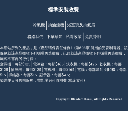
星期一至日
(西灣河地鐵站B出口)
(10:00am-20:30pm)
標準安裝收費
香港香港仔成都道20-28號
添喜大廈(香港仔)2字樓
(黃竹坑地鐵站轉4M專線小巴)
冷氣機
抽油煙機
浴室寶及抽氣扇
聯絡我們
下單須知
私隱政策
免責聲明
本網站所列的產品，是《產品環保責任條例》(第603章)所指的受管制電器。該
條例就該產品徵收下列循環再造徵費，已經就該產品徵收下列循環再造徵費，
顧客不需再另行付費：
空調機：每部$125 | 電冰箱：每部$165 | 洗衣機：每部$125 | 乾衣機：每部
$125 | 抽濕機：每部$125 | 電視機：每部$165 | 電腦：每部$15 | 列印機：每部
$15 | 掃瞄器：每部$15 | 顯示器：每部$45;
如需即日收舊機服務，需即場另付收機費 (現金支付)
Copyright ©Modern Denki, All Rights Reserved