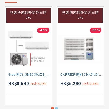
轉數快或轉帳額外回贈
轉數快或轉帳額外回贈
3%
3%
-46 %
-50 %
Gree 格力_GMSC09UZE_GMSC12UZE_GMSC18UZC_R32 掛牆變頻式1拖2分體冷氣機 (淨冷型)
CARRIER 開利 CHK21UX 二匹半 變頻淨冷窗口式冷氣機 (附遙控)
HK$8,640
HK$6,280
HK$15,980
HK$12,480