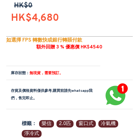
HK$0
HK$4,680
如選擇 FPS 轉數快或銀行轉賬付款
額外回贈 3 % 優惠價 HK$4540
庫存狀態：
無現貨，需要預訂。
存貨及價格資料僅供參考,購買前請先whatsapp我
們，售完即止。
標籤：
樂信
2.0匹
窗口式
冷氣機
淨冷式