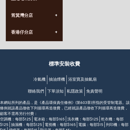
星期一至日
(10:00am-20:30pm)
(852) 2555 0788
九龍太子太子道西141號
筲箕灣分店
營業時間:
長榮大廈1樓
星期一至日
(太子站C1出口)
(10:00am-20:30pm)
(852) 2568 7273
香港堅尼地城卑路乍街
香港仔分店
營業時間:
63-65號地下及閣樓
星期一至日
(堅尼地城地鐵站B出口)
(10:00am-20:30pm)
(852) 2461 4288
香港筲箕灣道234-238號
營業時間:
福昇大廈地下至2樓
星期一至日
(西灣河地鐵站B出口)
(10:00am-20:30pm)
標準安裝收費
香港香港仔成都道20-28號
添喜大廈(香港仔)2字樓
(黃竹坑地鐵站轉4M專線小巴)
冷氣機
抽油煙機
浴室寶及抽氣扇
聯絡我們
下單須知
私隱政策
免責聲明
本網站所列的產品，是《產品環保責任條例》(第603章)所指的受管制電器。該
條例就該產品徵收下列循環再造徵費，已經就該產品徵收下列循環再造徵費，
顧客不需再另行付費：
空調機：每部$125 | 電冰箱：每部$165 | 洗衣機：每部$125 | 乾衣機：每部
$125 | 抽濕機：每部$125 | 電視機：每部$165 | 電腦：每部$15 | 列印機：每部