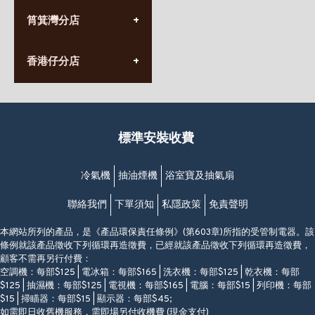
(10:00am-20:30pm)
(852) 2555 0788
九龍太子太子道西141號
筲箕灣分店
營業時間:
長榮大廈1樓
星期一至日
(太子站C1出口)
(10:00am-20:30pm)
(852) 2568 7273
香港堅尼地城卑路乍街
香港仔分店
營業時間:
63-65號地下及閣樓
星期一至日
(堅尼地城地鐵站B出口)
(10:00am-20:30pm)
(852) 2461 4288
香港筲箕灣道234-238號
營業時間:
福昇大廈地下至2樓
星期一至日
(西灣河地鐵站B出口)
(10:00am-20:30pm)
標準安裝收費
香港香港仔成都道20-28號
添喜大廈(香港仔)2字樓
(黃竹坑地鐵站轉4M專線小巴)
冷氣機
抽油煙機
浴室寶及抽氣扇
聯絡我們
下單須知
私隱政策
免責聲明
本網站所列的產品，是《產品環保責任條例》(第603章)所指的受管制電器。該
條例就該產品徵收下列循環再造徵費，已經就該產品徵收下列循環再造徵費，
顧客不需再另行付費：
空調機：每部$125 | 電冰箱：每部$165 | 洗衣機：每部$125 | 乾衣機：每部
$125 | 抽濕機：每部$125 | 電視機：每部$165 | 電腦：每部$15 | 列印機：每部
$15 | 掃瞄器：每部$15 | 顯示器：每部$45;
如需即日收舊機服務，需即場另付收機費 (現金支付)