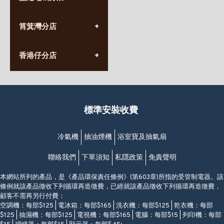
星期一至日
(10:00am-20:30pm)
(852) 2555 0788
九龍太子太子道西141號
筲箕灣分店
營業時間:
長榮大廈1樓
星期一至日
(太子站C1出口)
(10:00am-20:30pm)
(852) 2568 7273
香港堅尼地城卑路乍街
香港仔分店
營業時間:
63-65號地下及閣樓
星期一至日
(堅尼地城地鐵站B出口)
(10:00am-20:30pm)
(852) 2461 4288
香港筲箕灣道234-238號
營業時間:
福昇大廈地下至2樓
星期一至日
(西灣河地鐵站B出口)
(10:00am-20:30pm)
標準安裝收費
香港香港仔成都道20-28號
添喜大廈(香港仔)2字樓
(黃竹坑地鐵站轉4M專線小巴)
冷氣機
抽油煙機
浴室寶及抽氣扇
聯絡我們
下單須知
私隱政策
免責聲明
本網站所列的產品，是《產品環保責任條例》(第603章)所指的受管制電器。該
條例就該產品徵收下列循環再造徵費，已經就該產品徵收下列循環再造徵費，
顧客不需再另行付費：
空調機：每部$125 | 電冰箱：每部$165 | 洗衣機：每部$125 | 乾衣機：每部
$125 | 抽濕機：每部$125 | 電視機：每部$165 | 電腦：每部$15 | 列印機：每部