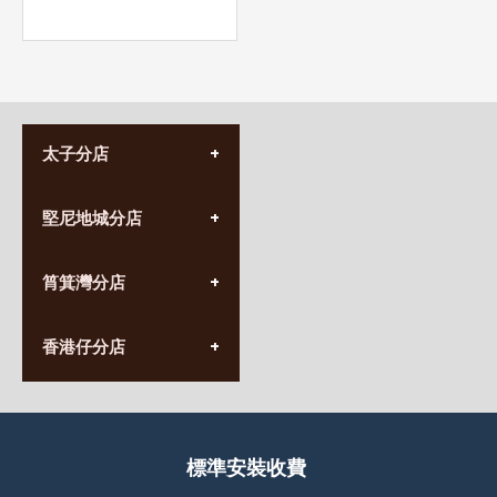
太子分店
(852) 3690 8881
堅尼地城分店
營業時間:
星期一至日
(10:00am-20:30pm)
(852) 2555 0788
九龍太子太子道西141號
筲箕灣分店
營業時間:
長榮大廈1樓
星期一至日
(太子站C1出口)
(10:00am-20:30pm)
(852) 2568 7273
香港堅尼地城卑路乍街
香港仔分店
營業時間:
63-65號地下及閣樓
星期一至日
(堅尼地城地鐵站B出口)
(10:00am-20:30pm)
(852) 2461 4288
香港筲箕灣道234-238號
營業時間:
福昇大廈地下至2樓
星期一至日
(西灣河地鐵站B出口)
(10:00am-20:30pm)
標準安裝收費
香港香港仔成都道20-28號
添喜大廈(香港仔)2字樓