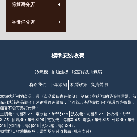
九龍太子太子道西141號
筲箕灣分店
營業時間:
長榮大廈1樓
星期一至日
(太子站C1出口)
(10:00am-20:30pm)
(852) 2568 7273
香港堅尼地城卑路乍街
香港仔分店
營業時間:
63-65號地下及閣樓
星期一至日
(堅尼地城地鐵站B出口)
(10:00am-20:30pm)
(852) 2461 4288
香港筲箕灣道234-238號
營業時間:
福昇大廈地下至2樓
星期一至日
(西灣河地鐵站B出口)
(10:00am-20:30pm)
標準安裝收費
香港香港仔成都道20-28號
添喜大廈(香港仔)2字樓
(黃竹坑地鐵站轉4M專線小巴)
冷氣機
抽油煙機
浴室寶及抽氣扇
聯絡我們
下單須知
私隱政策
免責聲明
本網站所列的產品，是《產品環保責任條例》(第603章)所指的受管制電器。該
條例就該產品徵收下列循環再造徵費，已經就該產品徵收下列循環再造徵費，
顧客不需再另行付費：
空調機：每部$125 | 電冰箱：每部$165 | 洗衣機：每部$125 | 乾衣機：每部
$125 | 抽濕機：每部$125 | 電視機：每部$165 | 電腦：每部$15 | 列印機：每部
$15 | 掃瞄器：每部$15 | 顯示器：每部$45;
如需即日收舊機服務，需即場另付收機費 (現金支付)