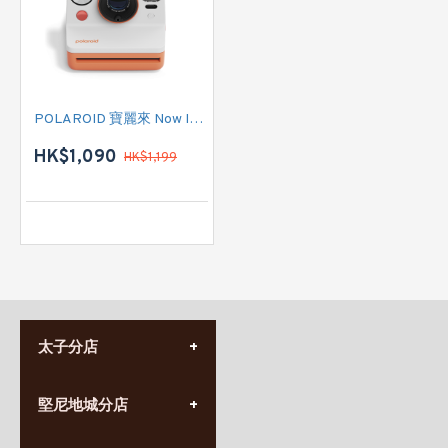
POLAROID 寶麗來 Now Instant Camera Generation 3 (009156) 即影即有相機 (珊瑚橙色)
HK$1,090
HK$1,199
太子分店
(852) 3690 8881
堅尼地城分店
營業時間:
星期一至日
(10:00am-20:30pm)
(852) 2555 0788