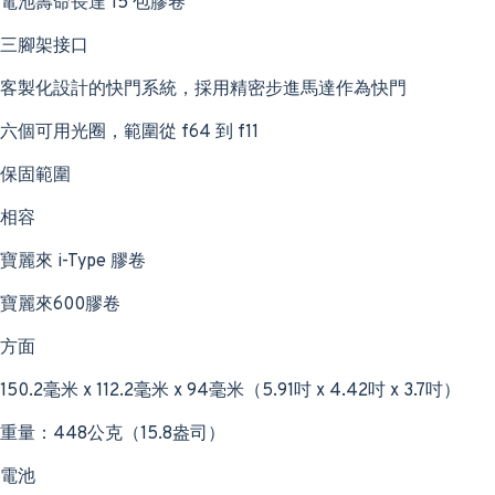
電池壽命長達 15 包膠卷
三腳架接口
客製化設計的快門系統，採用精密步進馬達作為快門
六個可用光圈，範圍從 f64 到 f11
保固範圍
相容
寶麗來 i-Type 膠卷
寶麗來600膠卷
方面
150.2毫米 x 112.2毫米 x 94毫米（5.91吋 x 4.42吋 x 3.7吋）
重量：448公克（15.8盎司）
電池