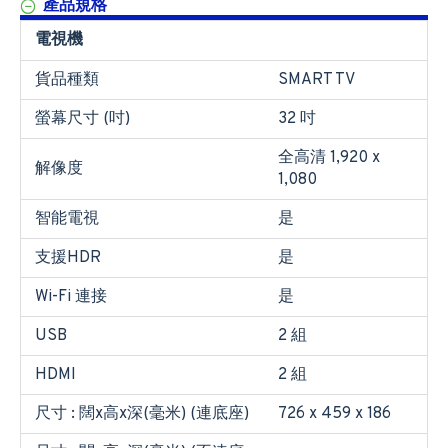
產品規格
電視機
貨品種類
SMART TV
螢幕尺寸 (吋)
32 吋
全高清 1,920 x
解像度
1,080
智能電視
是
支援HDR
是
Wi-Fi 連接
是
USB
2 組
HDMI
2 組
尺寸 : 闊x高x深(毫米) (連底座)
726 x 459 x 186