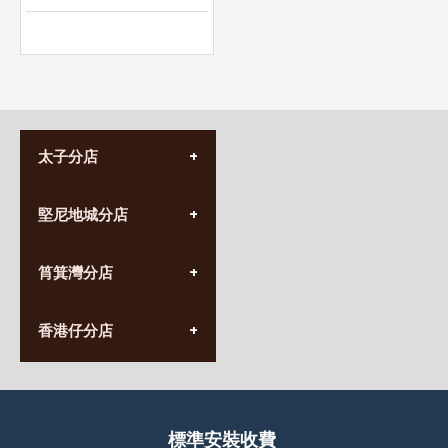
太子分店
(852) 3690 8881
堅尼地城分店
營業時間:
星期一至日
(10:00am-20:30pm)
(852) 2555 0788
九龍太子太子道西141號
筲箕灣分店
營業時間:
長榮大廈1樓
星期一至日
(太子站C1出口)
(10:00am-20:30pm)
(852) 2568 7273
香港堅尼地城卑路乍街
香港仔分店
營業時間:
63-65號地下及閣樓
星期一至日
(堅尼地城地鐵站B出口)
(10:00am-20:30pm)
(852) 2461 4288
香港筲箕灣道234-238號
營業時間:
福昇大廈地下至2樓
星期一至日
(西灣河地鐵站B出口)
(10:00am-20:30pm)
標準安裝收費
香港香港仔成都道20-28號