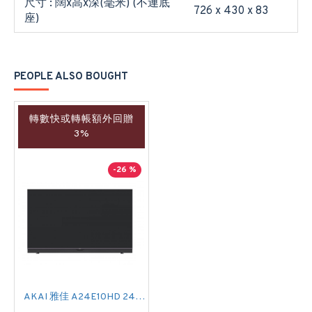
尺寸 : 闊x高x深(毫米) (不連底
726 x 430 x 83
座)
PEOPLE ALSO BOUGHT
轉數快或轉帳額外回贈
3%
-26 %
AKAI 雅佳 A24E10HD 24吋 HD READY-TV