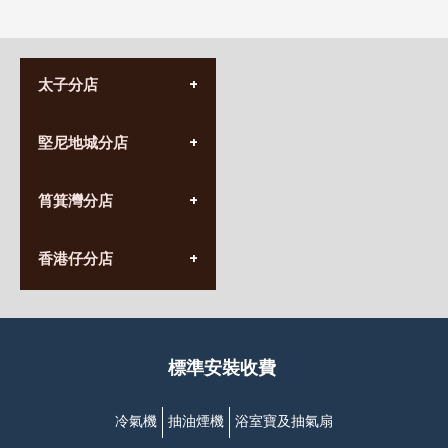
太子分店
(852) 3690 8881
堅尼地城分店
營業時間:
星期一至日
(10:00am-20:30pm)
(852) 2555 0788
九龍太子太子道西141號
筲箕灣分店
營業時間:
長榮大廈1樓
星期一至日
(太子站C1出口)
(10:00am-20:30pm)
(852) 2568 7273
香港堅尼地城卑路乍街
香港仔分店
營業時間:
63-65號地下及閣樓
星期一至日
(堅尼地城地鐵站B出口)
(10:00am-20:30pm)
(852) 2461 4288
香港筲箕灣道234-238號
營業時間:
福昇大廈地下至2樓
星期一至日
(西灣河地鐵站B出口)
(10:00am-20:30pm)
標準安裝收費
香港香港仔成都道20-28號
添喜大廈(香港仔)2字樓
(黃竹坑地鐵站轉4M專線小巴)
冷氣機
抽油煙機
浴室寶及抽氣扇