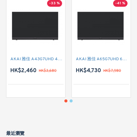
-33 %
-41 %
AKAI 雅佳 A43G7UHD 43吋 4K SMART TV
AKAI 雅佳 A65G7UHD 65吋 4K SMART TV
HK$2,460
HK$4,730
HK$3,680
HK$7,980
最近瀏覽