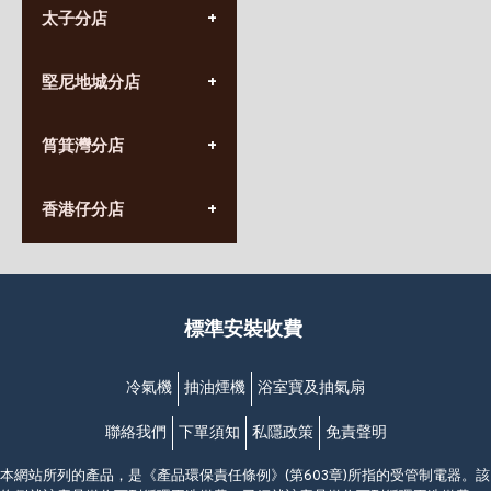
太子分店
(852) 3690 8881
堅尼地城分店
營業時間:
星期一至日
(10:00am-20:30pm)
(852) 2555 0788
九龍太子太子道西141號
筲箕灣分店
營業時間:
長榮大廈1樓
星期一至日
(太子站C1出口)
(10:00am-20:30pm)
(852) 2568 7273
香港堅尼地城卑路乍街
香港仔分店
營業時間:
63-65號地下及閣樓
星期一至日
(堅尼地城地鐵站B出口)
(10:00am-20:30pm)
(852) 2461 4288
香港筲箕灣道234-238號
營業時間:
福昇大廈地下至2樓
星期一至日
(西灣河地鐵站B出口)
(10:00am-20:30pm)
標準安裝收費
香港香港仔成都道20-28號
添喜大廈(香港仔)2字樓
(黃竹坑地鐵站轉4M專線小巴)
冷氣機
抽油煙機
浴室寶及抽氣扇
聯絡我們
下單須知
私隱政策
免責聲明
本網站所列的產品，是《產品環保責任條例》(第603章)所指的受管制電器。該