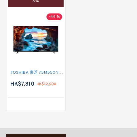
3%
-44 %
TOSHIBA 東芝 75M550NK 75吋 4K QLED TV
HK$7,310
HK$12,990