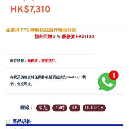
HK$7,310
如選擇 FPS 轉數快或銀行轉賬付款
額外回贈 3 % 優惠價 HK$7100
庫存狀態：
無現貨，需要預訂。
存貨及價格資料僅供參考,購買前請先whatsapp我
們，售完即止。
標籤：
東芝
75吋
4K
QLED TV
產品規格