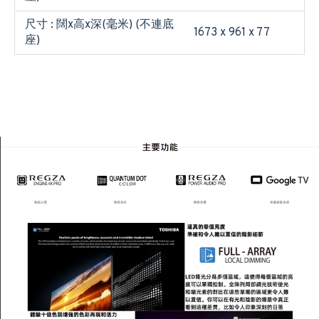
尺寸 : 闊x高x深(毫米) (不連底
1673 x 961 x 77
座)