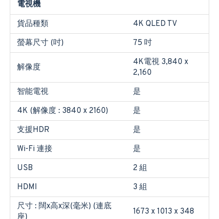
電視機
貨品種類
4K QLED TV
螢幕尺寸 (吋)
75 吋
4K電視 3,840 x
解像度
2,160
智能電視
是
4K (解像度 : 3840 x 2160)
是
支援HDR
是
Wi-Fi 連接
是
USB
2 組
HDMI
3 組
尺寸 : 闊x高x深(毫米) (連底
1673 x 1013 x 348
座)