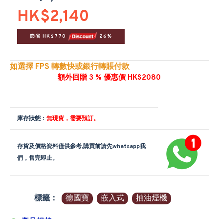
HK$2,140
節省 HK$770 
 26%
如選擇 FPS 轉數快或銀行轉賬付款
額外回贈 3 % 優惠價 HK$2080
庫存狀態：
無現貨，需要預訂。
存貨及價格資料僅供參考,購買前請先whatsapp我
們，售完即止。
標籤：
德國寶
嵌入式
抽油煙機