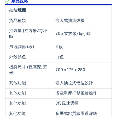
產品規格
抽油煙機
貨品種類
嵌入式抽油煙機
抽氣量 (立方米/每小
705 立方米/每小時
時)
風速調節 (段)
3 段
外殼顏色
白色
機身尺寸 (寬高深, 毫
700 x 175 x 280
米)
其他功能
嵌入抽拉式慳位設計
其他功能
省電單摩打雙風輪操作
其他功能
3段風速選擇
其他功能
多層式鋁質線圈過濾網