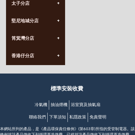
太子分店
(852) 3690 8881
堅尼地城分店
營業時間:
星期一至日
(10:00am-20:30pm)
(852) 2555 0788
九龍太子太子道西141號
筲箕灣分店
營業時間:
長榮大廈1樓
星期一至日
(太子站C1出口)
(10:00am-20:30pm)
(852) 2568 7273
香港堅尼地城卑路乍街
香港仔分店
營業時間:
63-65號地下及閣樓
星期一至日
(堅尼地城地鐵站B出口)
(10:00am-20:30pm)
(852) 2461 4288
香港筲箕灣道234-238號
營業時間:
福昇大廈地下至2樓
星期一至日
(西灣河地鐵站B出口)
(10:00am-20:30pm)
標準安裝收費
香港香港仔成都道20-28號
添喜大廈(香港仔)2字樓
(黃竹坑地鐵站轉4M專線小巴)
冷氣機
抽油煙機
浴室寶及抽氣扇
聯絡我們
下單須知
私隱政策
免責聲明
本網站所列的產品，是《產品環保責任條例》(第603章)所指的受管制電器。該