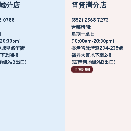
城分店
筲箕灣分店
5 0788
(852) 2568 7273
營業時間:
日
星期一至日
-20:30pm)
(10:00am-20:30pm)
地城卑路乍街
香港筲箕灣道234-238號
號地下及閣樓
福昇大廈地下至2樓
地鐵站B出口)
(西灣河地鐵站B出口)