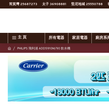
筲箕灣 25687273
太子 36908881
堅尼地城 25550788
主 頁
所有電器
家居電器
廚房系
PHILIPS 飛利浦 ADD5910M/90 飲水機