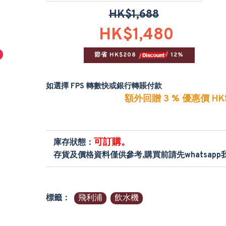
HK$1,688
HK$1,480
節省 HK$208 
 12%
如選擇 FPS 轉數快或銀行轉賬付款
額外回贈 3 % 優惠價 HK$
可訂購。
庫存狀態：
存貨及價格資料僅供參考,購買前請先whatsap
標籤：
飛利浦
飲水機