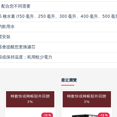
，配合您不同需要
 種水量 (150 毫升、250 毫升、300 毫升、400 毫升、500 
的飲用水
需安裝
器會提醒您更換濾芯
滾或保持温度；耗用較少電力
最近瀏覽
轉數快或轉帳額外回贈
轉數快或轉帳額外回贈
轉數快或轉帳額外回贈
3%
3%
3%
-12 %
-22 %
-12 %