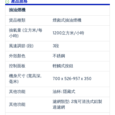
產品規格
抽油煙機
貨品種類
煙囪式抽油煙機
抽氣量 (立方米/每
1200立方米/小時
小時)
風速調節 (段)
3段
外殼顏色
不銹鋼
控制面板
輕觸式按鈕
機身尺寸 (寬高深,
700 x 526-957 x 350
毫米)
其他功能
油杯: 隱藏式
濾網類型: 2塊可清洗式鋁製
其他功能
過濾網