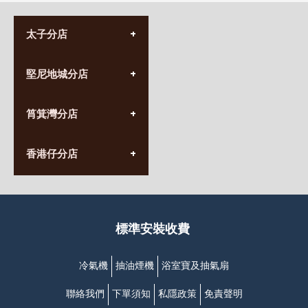
太子分店
(852) 3690 8881
堅尼地城分店
營業時間:
星期一至日
(10:00am-20:30pm)
(852) 2555 0788
九龍太子太子道西141號
筲箕灣分店
營業時間:
長榮大廈1樓
星期一至日
(太子站C1出口)
(10:00am-20:30pm)
(852) 2568 7273
香港堅尼地城卑路乍街
香港仔分店
營業時間:
63-65號地下及閣樓
星期一至日
(堅尼地城地鐵站B出口)
(10:00am-20:30pm)
(852) 2461 4288
香港筲箕灣道234-238號
營業時間:
福昇大廈地下至2樓
星期一至日
(西灣河地鐵站B出口)
(10:00am-20:30pm)
標準安裝收費
香港香港仔成都道20-28號
添喜大廈(香港仔)2字樓
(黃竹坑地鐵站轉4M專線小巴)
冷氣機
抽油煙機
浴室寶及抽氣扇
聯絡我們
下單須知
私隱政策
免責聲明