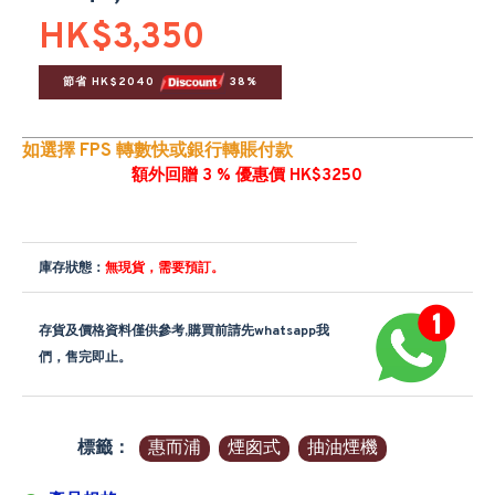
HK$3,350
節省 HK$2040 
 38%
如選擇 FPS 轉數快或銀行轉賬付款
額外回贈 3 % 優惠價 HK$3250
庫存狀態：
無現貨，需要預訂。
存貨及價格資料僅供參考,購買前請先whatsapp我
們，售完即止。
標籤：
惠而浦
煙囪式
抽油煙機