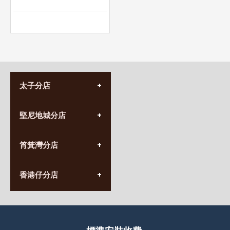
太子分店
(852) 3690 8881
堅尼地城分店
營業時間:
星期一至日
(10:00am-20:30pm)
(852) 2555 0788
九龍太子太子道西141號
筲箕灣分店
營業時間:
長榮大廈1樓
星期一至日
(太子站C1出口)
(10:00am-20:30pm)
(852) 2568 7273
香港堅尼地城卑路乍街
香港仔分店
營業時間:
63-65號地下及閣樓
星期一至日
(堅尼地城地鐵站B出口)
(10:00am-20:30pm)
(852) 2461 4288
香港筲箕灣道234-238號
營業時間:
福昇大廈地下至2樓
星期一至日
(西灣河地鐵站B出口)
(10:00am-20:30pm)