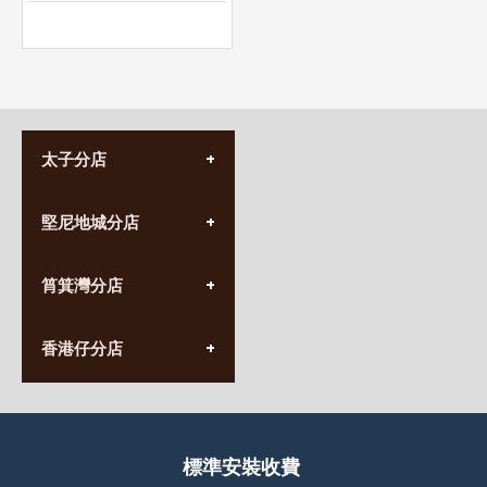
太子分店
(852) 3690 8881
堅尼地城分店
營業時間:
星期一至日
(10:00am-20:30pm)
(852) 2555 0788
九龍太子太子道西141號
筲箕灣分店
營業時間:
長榮大廈1樓
星期一至日
(太子站C1出口)
(10:00am-20:30pm)
(852) 2568 7273
香港堅尼地城卑路乍街
香港仔分店
營業時間:
63-65號地下及閣樓
星期一至日
(堅尼地城地鐵站B出口)
(10:00am-20:30pm)
(852) 2461 4288
香港筲箕灣道234-238號
營業時間:
福昇大廈地下至2樓
星期一至日
(西灣河地鐵站B出口)
(10:00am-20:30pm)
標準安裝收費
香港香港仔成都道20-28號