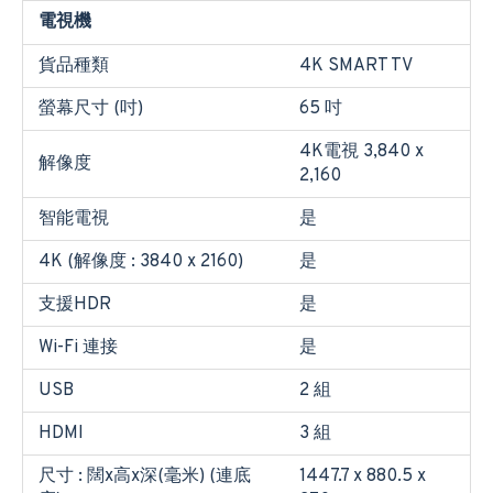
電視機
貨品種類
4K SMART TV
螢幕尺寸 (吋)
65 吋
4K電視 3,840 x
解像度
2,160
智能電視
是
4K (解像度 : 3840 x 2160)
是
支援HDR
是
Wi-Fi 連接
是
USB
2 組
HDMI
3 組
尺寸 : 闊x高x深(毫米) (連底
1447.7 x 880.5 x