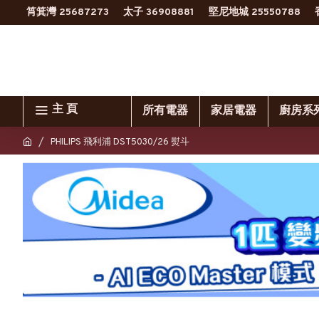
筲箕灣 25687273
太子 36908881
堅尼地城 25550788
主 頁
所有電器
家居電器
廚房系
PHILIPS 飛利浦 DST5030/26 熨斗