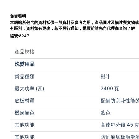
免責聲明
本網站所包含的資料祗供一般資料及參考之用，產品圖片及描述與實物或
有區別，資料如有更改，恕不另行通知，購買前請先向代理商查詢了解
編號:8247
產品規格
洗熨用品
貨品種類
熨斗
最大功率 (瓦)
2400 瓦
底板材質
配備防刮花性能的 St
機身顏色
藍色
其他功能
高達每分鐘 45
其他功能
防刮痕底板順滑