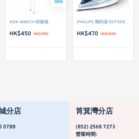
KDK M30CH 掛牆扇
KDK M35CH 掛牆扇
PHILIPS 飛利浦 DST5030/26 熨斗
HK$450
HK$480
HK$470
HK$780
HK$498
HK$820
城分店
筲箕灣分店
5 0788
(852) 2568 7273
營業時間: