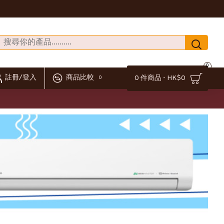
0
註冊/登入
商品比較
0 件商品 - HK$0
0