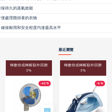
確保持久的蒸氣效能
方便處理懸掛著的衣物
，確保耐用和安全程度均達最高水平
最近瀏覽
轉數快或轉帳額外回贈
轉數快或轉帳額外回贈
轉數快或轉帳額外回贈
3%
3%
3%
-42 %
-41 %
-6 %