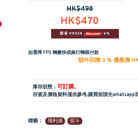
HK$498
HK$470
節省 HK$28 
 6%
如選擇 FPS 轉數快或銀行轉賬付款
額外回贈 3 % 優惠價 HK
可訂購。
庫存狀態：
存貨及價格資料僅供參考,購買前請先whatsap
標籤：
飛利浦
熨斗