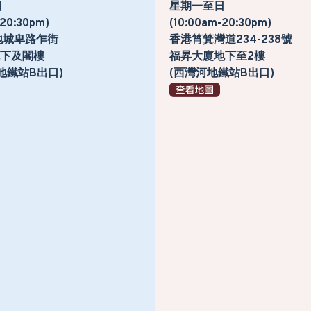
日
星期一至日
-20:30pm)
(10:00am-20:30pm)
地城卑路乍街
香港筲箕灣道234-238號
號地下及閣樓
福昇大廈地下至2樓
地鐵站B出口)
(西灣河地鐵站B出口)