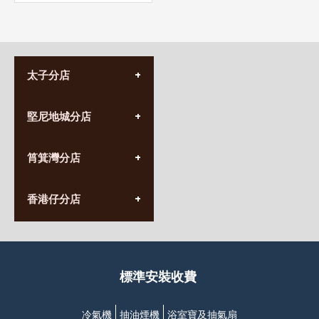
太子分店
(852) 3690 8881
堅尼地城分店
營業時間:
星期一至日
(10:00am-20:30pm)
(852) 2555 0788
九龍太子太子道西141號
筲箕灣分店
營業時間:
長榮大廈1樓
星期一至日
(太子站C1出口)
(10:00am-20:30pm)
(852) 2568 7273
香港堅尼地城卑路乍街
香港仔分店
營業時間:
63-65號地下及閣樓
星期一至日
(堅尼地城地鐵站B出口)
(10:00am-20:30pm)
(852) 2461 4288
香港筲箕灣道234-238號
營業時間:
福昇大廈地下至2樓
星期一至日
(西灣河地鐵站B出口)
(10:00am-20:30pm)
標準安裝收費
香港香港仔成都道20-28號
添喜大廈(香港仔)2字樓
(黃竹坑地鐵站轉4M專線小巴)
冷氣機
抽油煙機
浴室寶及抽氣扇