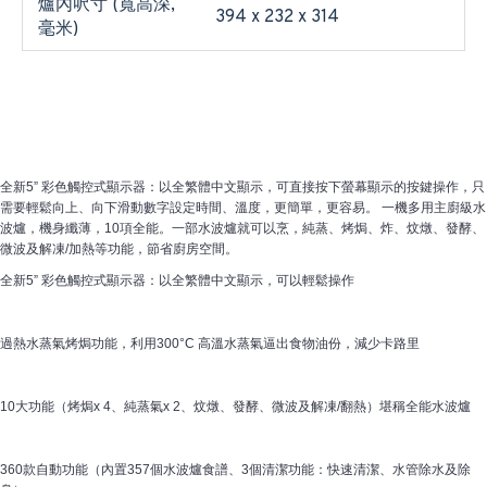
爐內呎寸 (寬高深,
394 x 232 x 314
毫米)
全新5” 彩色觸控式顯示器：以全繁體中文顯示，可直接按下螢幕顯示的按鍵操作，只
需要輕鬆向上、向下滑動數字設定時間、溫度，更簡單，更容易。 一機多用主廚級水
波爐，機身纖薄，10項全能。一部水波爐就可以烹，純蒸、烤焗、炸、炆燉、發酵、
微波及解凍/加熱等功能，節省廚房空間。
全新5” 彩色觸控式顯示器：以全繁體中文顯示，可以輕鬆操作
過熱水蒸氣烤焗功能，利用300°C 高溫水蒸氣逼出食物油份，減少卡路里
10大功能（烤焗x 4、純蒸氣x 2、炆燉、發酵、微波及解凍/翻熱）堪稱全能水波爐
360款自動功能（內置357個水波爐食譜、3個清潔功能：快速清潔、水管除水及除