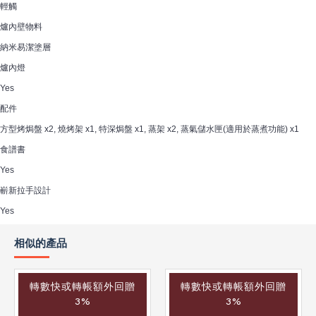
輕觸
爐內壁物料
納米易潔塗層
爐內燈
Yes
配件
方型烤焗盤 x2, 燒烤架 x1, 特深焗盤 x1, 蒸架 x2, 蒸氣儲水匣(適用於蒸煮功能) x1
食譜書
Yes
嶄新拉手設計
Yes
相似的產品
轉數快或轉帳額外回贈
轉數快或轉帳額外回贈
3%
3%