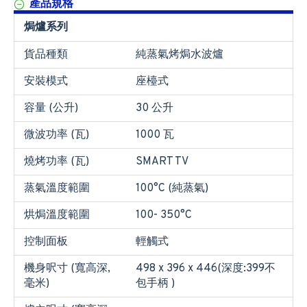
產品規格
焗爐系列
貨品種類
純蒸氣烤焗水波爐
安裝模式
座檯式
容量 (公升)
30 公升
微波功率 (瓦)
1000 瓦
燒烤功率 (瓦)
SMART TV
蒸氣溫度範圍
100°C (純蒸氣)
烘焗溫度範圍
100- 350°C
控制面板
輕觸式
機身呎寸 (寬高深,
498 x 396 x 446(深度:399不
毫米)
包手柄 )