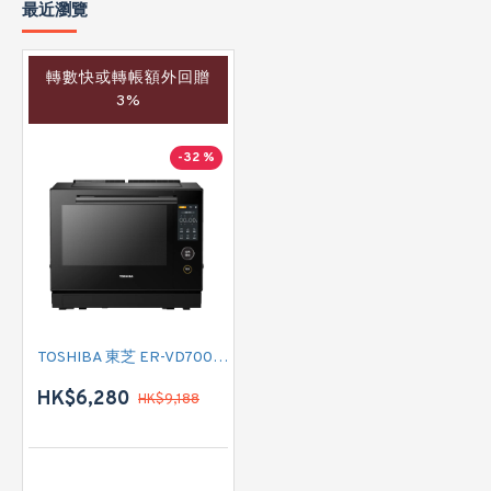
最近瀏覽
轉數快或轉帳額外回贈
3%
-32 %
TOSHIBA 東芝 ER-VD7000HK 純蒸氣烤焗水波爐
HK$6,280
HK$9,188