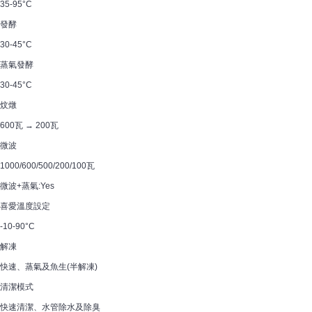
35-95°C
發酵
30-45°C
蒸氣發酵
30-45°C
炆燉
600瓦 → 200瓦
微波
1000/600/500/200/100瓦
微波+蒸氣:Yes
喜愛溫度設定
-10-90°C
解凍
快速、蒸氣及魚生(半解凍)
清潔模式
快速清潔、水管除水及除臭