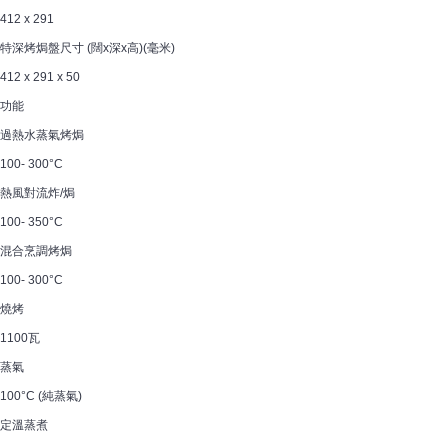
412 x 291
特深烤焗盤尺寸 (闊x深x高)(毫米)
412 x 291 x 50
功能
過熱水蒸氣烤焗
100- 300°C
熱風對流炸/焗
100- 350°C
混合烹調烤焗
100- 300°C
燒烤
1100瓦
蒸氣
100°C (純蒸氣)
定溫蒸煮