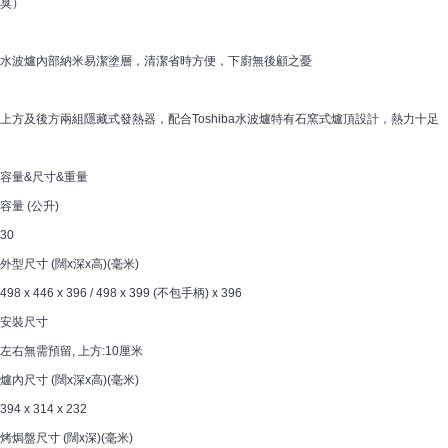
臭）
水波爐內部納米易潔塗層，清潔省時方便，下廚無後顧之憂
上方及後方兩組隱藏式發熱器，配合Toshiba水波爐特有石窯式爐頂設計，熱力十足
容量&尺寸&重量
容量 (公升)
30
外型尺寸 (闊x深x高)(毫米)
498 x 446 x 396 / 498 x 399 (不包手柄) x 396
安裝尺寸
左右無需預留, 上方:10厘米
爐內尺寸 (闊x深x高)(毫米)
394 x 314 x 232
烤焗盤尺寸 (闊x深)(毫米)