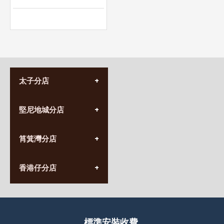
太子分店
(852) 3690 8881
堅尼地城分店
營業時間:
星期一至日
(10:00am-20:30pm)
(852) 2555 0788
九龍太子太子道西141號
筲箕灣分店
營業時間:
長榮大廈1樓
星期一至日
(太子站C1出口)
(10:00am-20:30pm)
(852) 2568 7273
香港堅尼地城卑路乍街
香港仔分店
營業時間:
63-65號地下及閣樓
星期一至日
(堅尼地城地鐵站B出口)
(10:00am-20:30pm)
(852) 2461 4288
香港筲箕灣道234-238號
營業時間:
福昇大廈地下至2樓
星期一至日
(西灣河地鐵站B出口)
(10:00am-20:30pm)
標準安裝收費