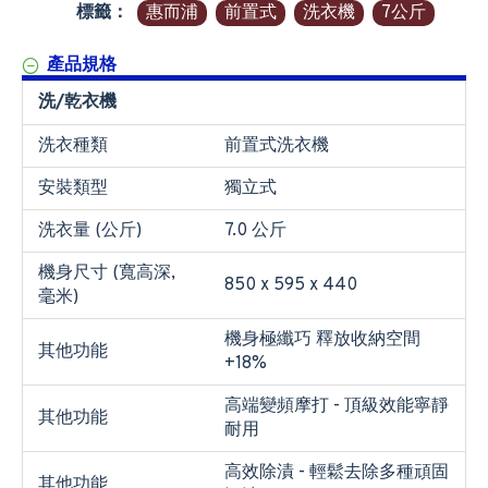
標籤：
惠而浦
前置式
洗衣機
7公斤
產品規格
洗/乾衣機
洗衣種類
前置式洗衣機
安裝類型
獨立式
洗衣量 (公斤)
7.0 公斤
機身尺寸 (寬高深,
850 x 595 x 440
毫米)
機身極纖巧 釋放收納空間
其他功能
+18%
高端變頻摩打 - 頂級效能寧靜
其他功能
耐用
高效除漬 - 輕鬆去除多種頑固
其他功能