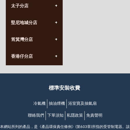
太子分店
(852) 3690 8881
堅尼地城分店
營業時間:
星期一至日
(10:00am-20:30pm)
(852) 2555 0788
九龍太子太子道西141號
筲箕灣分店
營業時間:
長榮大廈1樓
星期一至日
(太子站C1出口)
(10:00am-20:30pm)
(852) 2568 7273
香港堅尼地城卑路乍街
香港仔分店
營業時間:
63-65號地下及閣樓
星期一至日
(堅尼地城地鐵站B出口)
(10:00am-20:30pm)
(852) 2461 4288
香港筲箕灣道234-238號
營業時間:
福昇大廈地下至2樓
星期一至日
(西灣河地鐵站B出口)
(10:00am-20:30pm)
標準安裝收費
香港香港仔成都道20-28號
添喜大廈(香港仔)2字樓
(黃竹坑地鐵站轉4M專線小巴)
冷氣機
抽油煙機
浴室寶及抽氣扇
聯絡我們
下單須知
私隱政策
免責聲明
本網站所列的產品，是《產品環保責任條例》(第603章)所指的受管制電器。該