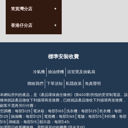
(10:00am-20:30pm)
(852) 2555 0788
九龍太子太子道西141號
筲箕灣分店
營業時間:
長榮大廈1樓
星期一至日
(太子站C1出口)
(10:00am-20:30pm)
(852) 2568 7273
香港堅尼地城卑路乍街
香港仔分店
營業時間:
63-65號地下及閣樓
星期一至日
(堅尼地城地鐵站B出口)
(10:00am-20:30pm)
(852) 2461 4288
香港筲箕灣道234-238號
營業時間:
福昇大廈地下至2樓
星期一至日
(西灣河地鐵站B出口)
(10:00am-20:30pm)
標準安裝收費
香港香港仔成都道20-28號
添喜大廈(香港仔)2字樓
(黃竹坑地鐵站轉4M專線小巴)
冷氣機
抽油煙機
浴室寶及抽氣扇
聯絡我們
下單須知
私隱政策
免責聲明
本網站所列的產品，是《產品環保責任條例》(第603章)所指的受管制電器。該
條例就該產品徵收下列循環再造徵費，已經就該產品徵收下列循環再造徵費，
顧客不需再另行付費：
空調機：每部$125 | 電冰箱：每部$165 | 洗衣機：每部$125 | 乾衣機：每部
$125 | 抽濕機：每部$125 | 電視機：每部$165 | 電腦：每部$15 | 列印機：每部
$15 | 掃瞄器：每部$15 | 顯示器：每部$45;
如需即日收舊機服務，需即場另付收機費 (現金支付)