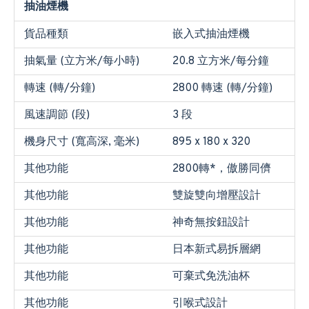
抽油煙機
貨品種類
嵌入式抽油煙機
抽氣量 (立方米/每小時)
20.8 立方米/每分鐘
轉速 (轉/分鐘)
2800 轉速 (轉/分鐘)
風速調節 (段)
3 段
機身尺寸 (寬高深, 毫米)
895 x 180 x 320
其他功能
2800轉*，傲勝同儕
其他功能
雙旋雙向增壓設計
其他功能
神奇無按鈕設計
其他功能
日本新式易拆層網
其他功能
可棄式免洗油杯
其他功能
引喉式設計