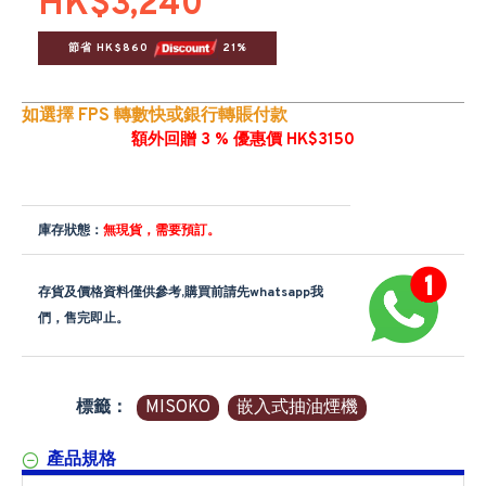
HK$3,240
節省 HK$860 
 21%
如選擇 FPS 轉數快或銀行轉賬付款
額外回贈 3 % 優惠價 HK$3150
庫存狀態：
無現貨，需要預訂。
存貨及價格資料僅供參考,購買前請先whatsapp我
們，售完即止。
標籤：
MISOKO
嵌入式抽油煙機
產品規格