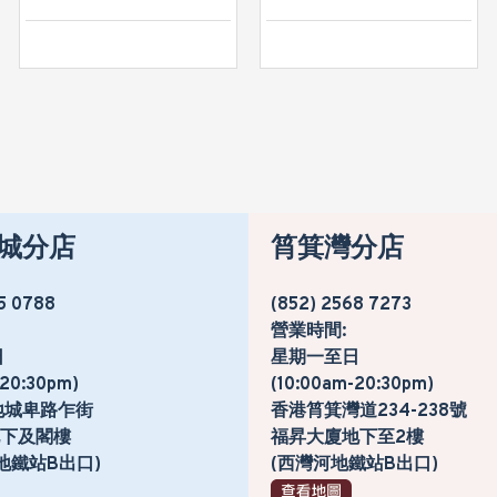
城分店
筲箕灣分店
5 0788
(852) 2568 7273
營業時間:
日
星期一至日
-20:30pm)
(10:00am-20:30pm)
地城卑路乍街
香港筲箕灣道234-238號
號地下及閣樓
福昇大廈地下至2樓
地鐵站B出口)
(西灣河地鐵站B出口)