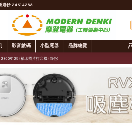
香港仔 24614288
列
影音數碼
小型電器
品牌總覽
tion 2 (009128) 袖珍照片打印機 (白色)