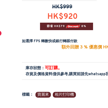
HK$999
HK$920
節省 HK$79 
 8%
如選擇 FPS 轉數快或銀行轉賬付款
額外回贈 3 % 優惠價 HK
可訂購。
庫存狀態：
存貨及價格資料僅供參考,購買前請先whatsap
標籤：
寶麗來
相片打印機