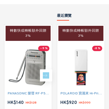
最近瀏覽
轉數快或轉帳額外回贈
轉數快或轉帳額外回贈
轉數快或轉帳額外回贈
3%
3%
3%
--9 %
-9 %
-8 %
PANASONIC 樂聲 RF-P50 AM/FM 收音機
POLAROID 寶麗來 Color Film for 600 - Triple Pack 白框 (006273) 即影即有菲林相紙
POLAROID 寶麗來 Hi-Print 2x3 Pocket Photo Printer Generation 2 (009128) 袖珍照片打印機 (白色)
HK$140
HK$490
HK$920
HK$128
HK$999
HK$538