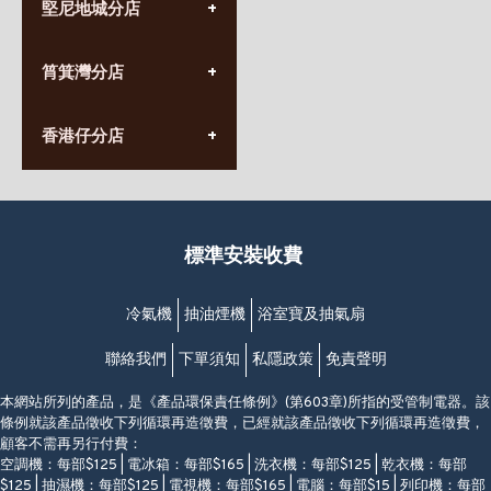
堅尼地城分店
營業時間:
星期一至日
(10:00am-20:30pm)
(852) 2555 0788
九龍太子太子道西141號
筲箕灣分店
營業時間:
長榮大廈1樓
星期一至日
(太子站C1出口)
(10:00am-20:30pm)
(852) 2568 7273
香港堅尼地城卑路乍街
香港仔分店
營業時間:
63-65號地下及閣樓
星期一至日
(堅尼地城地鐵站B出口)
(10:00am-20:30pm)
(852) 2461 4288
香港筲箕灣道234-238號
營業時間:
福昇大廈地下至2樓
星期一至日
(西灣河地鐵站B出口)
(10:00am-20:30pm)
標準安裝收費
香港香港仔成都道20-28號
添喜大廈(香港仔)2字樓
(黃竹坑地鐵站轉4M專線小巴)
冷氣機
抽油煙機
浴室寶及抽氣扇
聯絡我們
下單須知
私隱政策
免責聲明
本網站所列的產品，是《產品環保責任條例》(第603章)所指的受管制電器。該
條例就該產品徵收下列循環再造徵費，已經就該產品徵收下列循環再造徵費，
顧客不需再另行付費：
空調機：每部$125 | 電冰箱：每部$165 | 洗衣機：每部$125 | 乾衣機：每部
$125 | 抽濕機：每部$125 | 電視機：每部$165 | 電腦：每部$15 | 列印機：每部