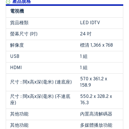
產品規格
電視機
貨品種類
LED IDTV
螢幕尺寸 (吋)
24 吋
解像度
標清 1,366 x 768
USB
1 組
HDMI
1 組
570 x 361.2 x
尺寸 : 闊x高x深(毫米) (連底座)
158.9
尺寸 : 闊x高x深(毫米) (不連底
550.2 x 328.2 x
座)
76.3
其他功能
內置高清解碼器
其他功能
多媒體播放功能