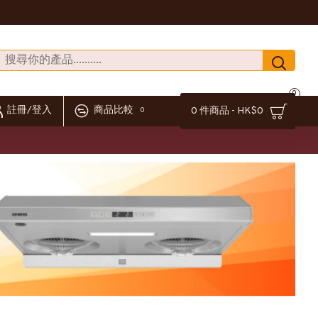
0
註冊/登入
商品比較
0 件商品 - HK$0
0