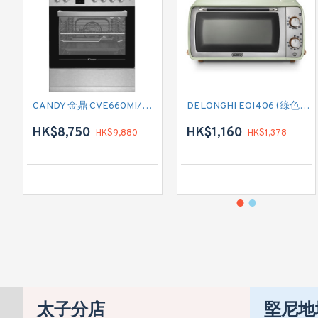
CANDY 金鼎 CVE660MI/E 全座式電陶爐連焗爐
DELONGHI EOI406 (綠色) 焗爐
HK$8,750
HK$1,160
HK$9,880
HK$1,378
太子分店
堅尼地