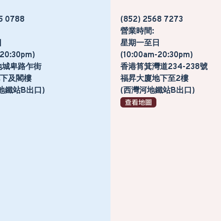
5 0788
(852) 2568 7273
營業時間:
日
星期一至日
-20:30pm)
(10:00am-20:30pm)
地城卑路乍街
香港筲箕灣道234-238號
號地下及閣樓
福昇大廈地下至2樓
地鐵站B出口)
(西灣河地鐵站B出口)