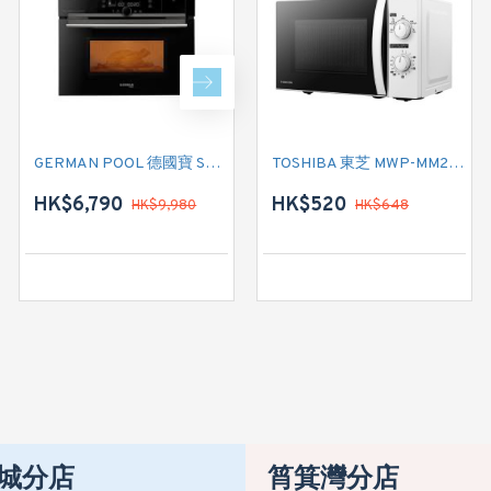
GERMAN POOL 德國寶 SGM-3620 嵌入式微蒸烤焗爐
GERMAN POOL 德國寶 EVB-120 焗爐
TOSHIBA 東芝 MWP-MM20P 微波爐
HK$6,790
HK$4,590
HK$520
HK$9,980
HK$648
HK$6,890
城分店
筲箕灣分店