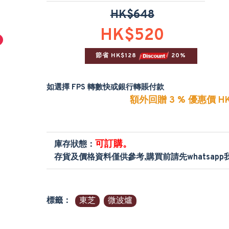
HK$648
HK$520
節省 HK$128 
 20%
如選擇 FPS 轉數快或銀行轉賬付款
額外回贈 3 % 優惠價 HK
可訂購。
庫存狀態：
存貨及價格資料僅供參考,購買前請先whatsap
標籤：
東芝
微波爐