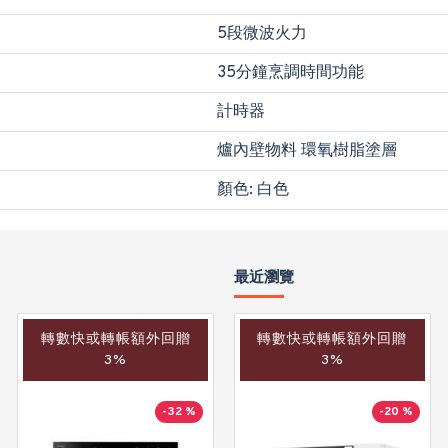
5段微波火力
35分鐘烹調時間功能
計時器
爐內壁物料 環氧樹脂塗層
顏色: 白色
最近瀏覽
轉數快或轉帳額外回贈
轉數快或轉帳額外回贈
轉數快或轉帳額外回贈
3%
3%
3%
-32 %
-33 %
-20 %