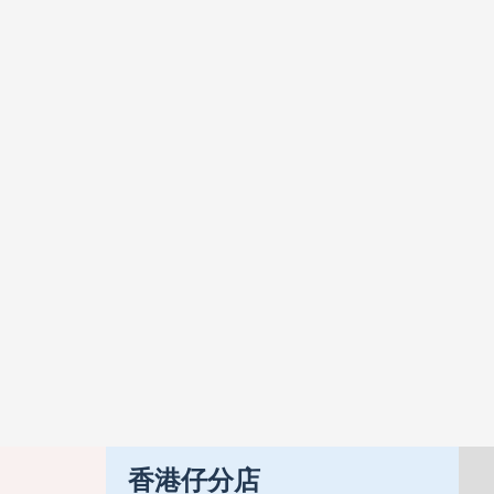
GERMAN POOL 德國寶 JET-920 電蒸鍋
HK$1,420
HK$1,780
香港仔分店