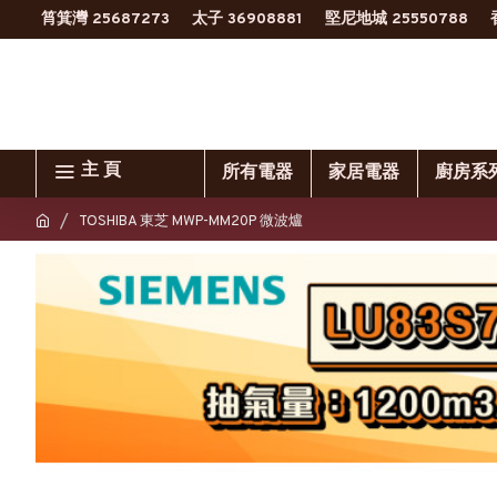
筲箕灣 25687273
太子 36908881
堅尼地城 25550788
主 頁
所有電器
家居電器
廚房系
TOSHIBA 東芝 MWP-MM20P 微波爐