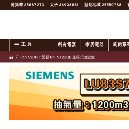
筲箕灣 25687273
太子 36908881
堅尼地城 25550788
主 頁
所有電器
家居電器
廚房系
PANASONIC 樂聲 NN-ST22QB 座檯式微波爐