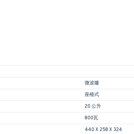
微波爐
座檯式
20 公升
800瓦
440 X 258 X 324