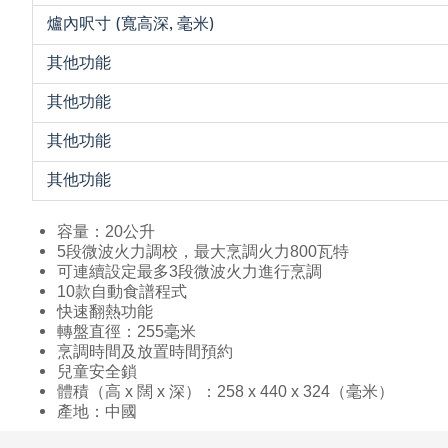
爐內呎寸 (寬高深, 毫米)
其他功能
其他功能
其他功能
其他功能
容量：20公升
5段微波火力調校，最大烹調火力800瓦特
可連續設定最多3段微波火力進行烹調
10款自動食譜程式
快速翻熱功能
轉盤直徑：255毫米
烹調時間及放置時間預約
兒童安全鎖
體積（高 x 闊 x 深）：258 x 440 x 324（毫米）
產地：中國