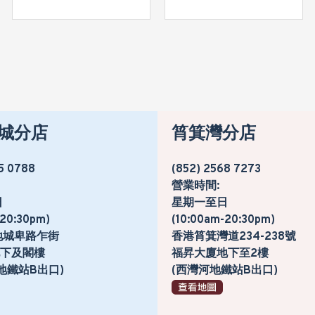
城分店
筲箕灣分店
5 0788
(852) 2568 7273
營業時間:
日
星期一至日
-20:30pm)
(10:00am-20:30pm)
地城卑路乍街
香港筲箕灣道234-238號
號地下及閣樓
福昇大廈地下至2樓
地鐵站B出口)
(西灣河地鐵站B出口)