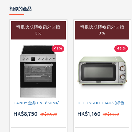
相似的產品
轉數快或轉帳額外回贈
轉數快或轉帳額外回贈
3%
3%
-11 %
-16 %
CANDY 金鼎 CVE660MI/E 全座式電陶爐連焗爐
DELONGHI EOI406 (綠色) 焗爐
HK$8,750
HK$1,160
HK$9,880
HK$1,378