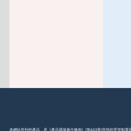
本網站所列的產品，是《產品環保責任條例》(第603章)所指的受管制