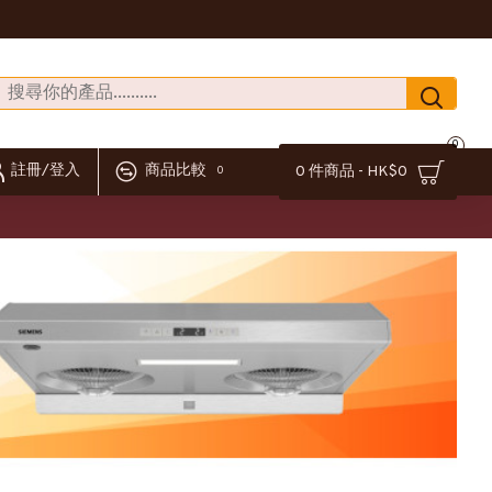
0
註冊/登入
商品比較
0 件商品 - HK$0
0