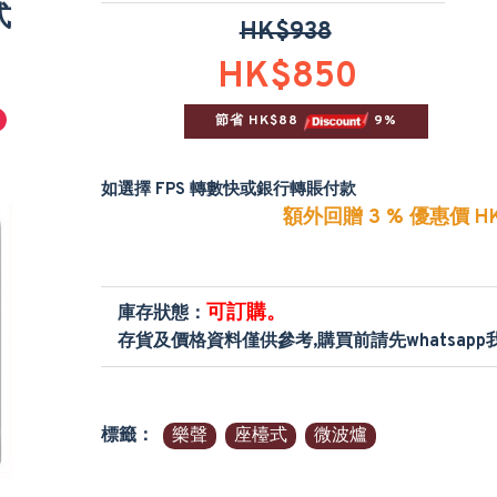
式
HK$938
HK$850
節省 HK$88 
 9%
如選擇 FPS 轉數快或銀行轉賬付款
額外回贈 3 % 優惠價 HK
可訂購。
庫存狀態：
存貨及價格資料僅供參考,購買前請先whatsap
標籤：
樂聲
座檯式
微波爐