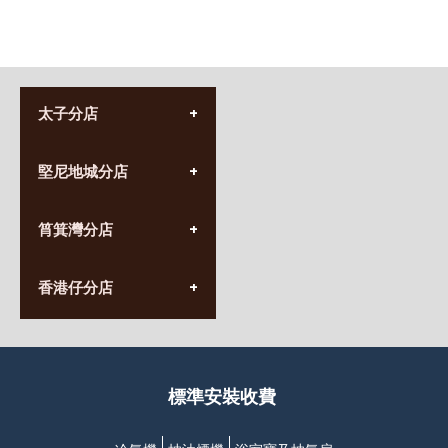
太子分店
(852) 3690 8881
堅尼地城分店
營業時間:
星期一至日
(10:00am-20:30pm)
(852) 2555 0788
九龍太子太子道西141號
筲箕灣分店
營業時間:
長榮大廈1樓
星期一至日
(太子站C1出口)
(10:00am-20:30pm)
(852) 2568 7273
香港堅尼地城卑路乍街
香港仔分店
營業時間:
63-65號地下及閣樓
星期一至日
(堅尼地城地鐵站B出口)
(10:00am-20:30pm)
(852) 2461 4288
香港筲箕灣道234-238號
營業時間:
福昇大廈地下至2樓
星期一至日
(西灣河地鐵站B出口)
(10:00am-20:30pm)
標準安裝收費
香港香港仔成都道20-28號
添喜大廈(香港仔)2字樓
(黃竹坑地鐵站轉4M專線小巴)