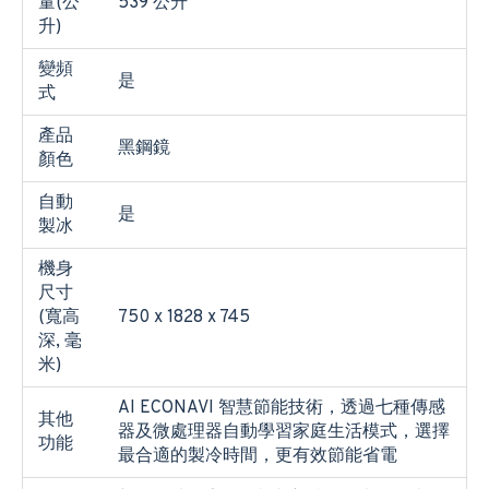
量(公
539 公升
升)
變頻
是
式
產品
黑鋼鏡
顏色
自動
是
製冰
機身
尺寸
(寬高
750 x 1828 x 745
深, 毫
米)
AI ECONAVI 智慧節能技術，透過七種傳感
其他
器及微處理器自動學習家庭生活模式，選擇
功能
最合適的製冷時間，更有效節能省電