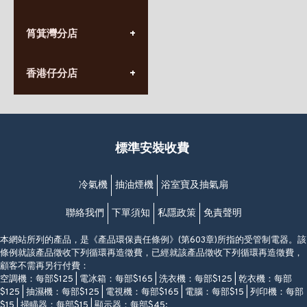
星期一至日
(10:00am-20:30pm)
(852) 2555 0788
九龍太子太子道西141號
筲箕灣分店
營業時間:
長榮大廈1樓
星期一至日
(太子站C1出口)
(10:00am-20:30pm)
(852) 2568 7273
香港堅尼地城卑路乍街
香港仔分店
營業時間:
63-65號地下及閣樓
星期一至日
(堅尼地城地鐵站B出口)
(10:00am-20:30pm)
(852) 2461 4288
香港筲箕灣道234-238號
營業時間:
福昇大廈地下至2樓
星期一至日
(西灣河地鐵站B出口)
(10:00am-20:30pm)
標準安裝收費
香港香港仔成都道20-28號
添喜大廈(香港仔)2字樓
(黃竹坑地鐵站轉4M專線小巴)
冷氣機
抽油煙機
浴室寶及抽氣扇
聯絡我們
下單須知
私隱政策
免責聲明
本網站所列的產品，是《產品環保責任條例》(第603章)所指的受管制電器。該
條例就該產品徵收下列循環再造徵費，已經就該產品徵收下列循環再造徵費，
顧客不需再另行付費：
空調機：每部$125 | 電冰箱：每部$165 | 洗衣機：每部$125 | 乾衣機：每部
$125 | 抽濕機：每部$125 | 電視機：每部$165 | 電腦：每部$15 | 列印機：每部
$15 | 掃瞄器：每部$15 | 顯示器：每部$45;